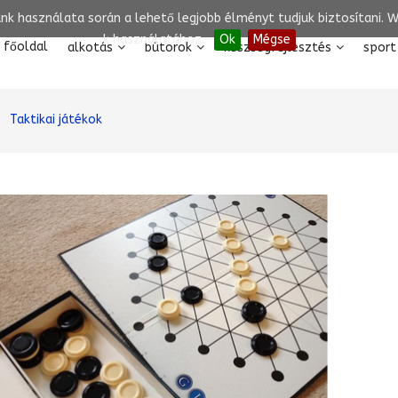
unk használata során a lehető legjobb élményt tudjuk biztosítani.
k használatához..
Ok
Mégse
főoldal
alkotás
bútorok
készségfejlesztés
sport
Taktikai játékok