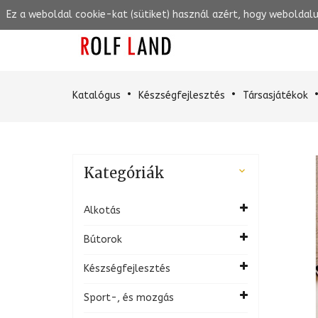
Ez a weboldal cookie-kat (sütiket) használ azért, hogy weboldal
Katalógus
Készségfejlesztés
Társasjátékok
Kategóriák

Alkotás
Bútorok
Készségfejlesztés
Sport-, és mozgás