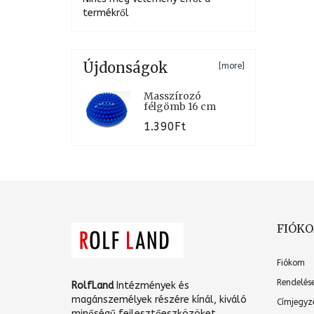
termékről
Újdonságok
[more]
Masszírozó
félgömb 16 cm
1.390Ft
FIÓK
Fiókom
Rendelés
RolfLand
Intézmények és
magánszemélyek részére kínál, kiváló
Címjegyz
minőségű fejlesztőeszközöket.