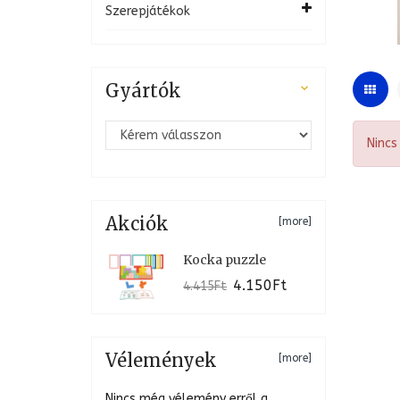
Szerepjátékok
Gyártók

Nincs
Akciók
[more]
Kocka puzzle
4.150Ft
4.415Ft
Vélemények
[more]
Nincs még vélemény erről a