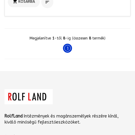

KOSÁRBA

Megjelenítve
1
-től
8
-ig (összesen
8
termék)
1
RolfLand
Intézmények és magánszemélyek részére kínál,
kiváló minőségű fejlesztőeszközöket.