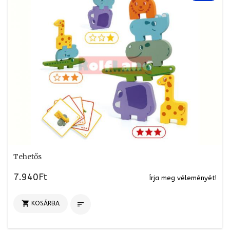
Tehetős
7.940Ft
Írja meg véleményét!

KOSÁRBA
