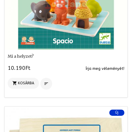
Mi a helyzet?
10.190Ft
Írja meg véleményét!

KOSÁRBA

Új