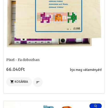
Pixel - Fa dobozban
66.040Ft
Írja meg véleményét!

KOSÁRBA

Új