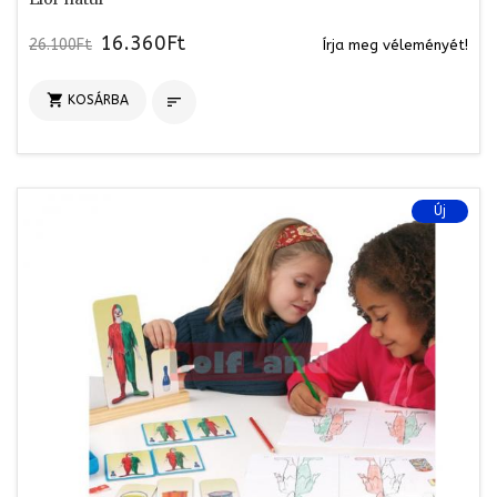
16.360Ft
26.100Ft
Írja meg véleményét!

KOSÁRBA

Új