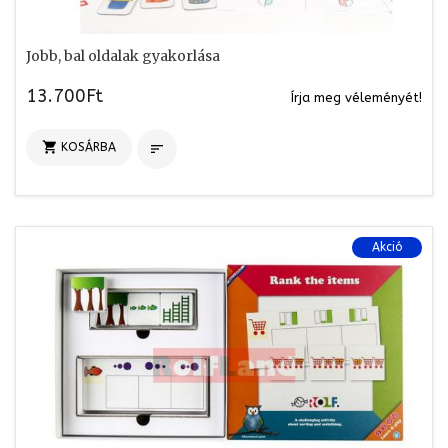
Jobb, bal oldalak gyakorlása
13.700Ft
Írja meg véleményét!

KOSÁRBA

Akció