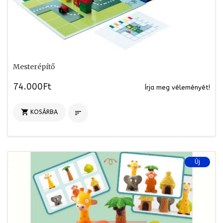
Mesterépítő
74.000Ft
Írja meg véleményét!

KOSÁRBA

Új