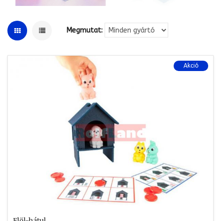
Megmutat:
Akció
Elöl-hátul