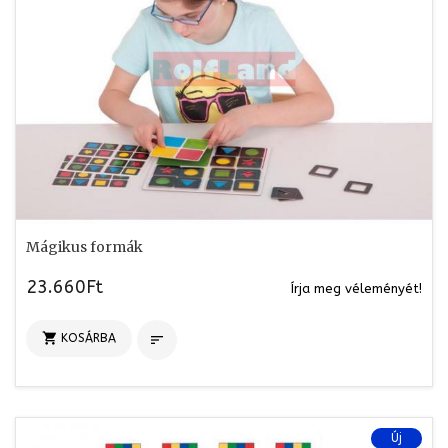
Mágikus formák
23.660Ft
Írja meg véleményét!

KOSÁRBA

Új