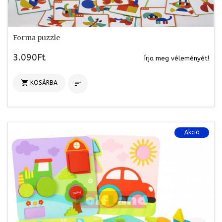
Forma puzzle
3.090Ft
Írja meg véleményét!

KOSÁRBA

Akció