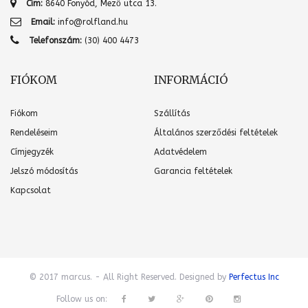
Cím:
8640 Fonyód, Mező utca 13.
Email:
info@rolfland.hu
Telefonszám:
(30) 400 4473
FIÓKOM
INFORMÁCIÓ
Fiókom
Szállítás
Rendeléseim
Általános szerződési feltételek
Címjegyzék
Adatvédelem
Jelszó módosítás
Garancia feltételek
Kapcsolat
© 2017 marcus. - All Right Reserved. Designed by
Perfectus Inc
Follow us on: