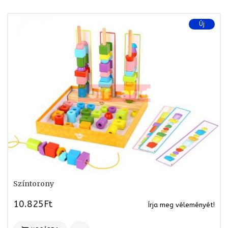
Új
Színtorony
10.825Ft
Írja meg véleményét!