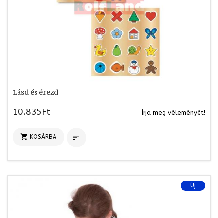
Lásd és érezd
10.835Ft
Írja meg véleményét!

KOSÁRBA

Új