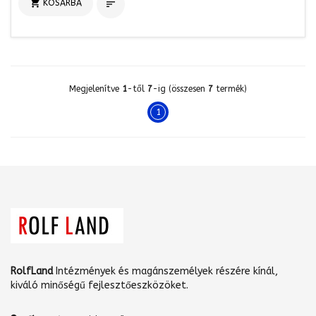

KOSÁRBA

Megjelenítve
1
-től
7
-ig (összesen
7
termék)
1
RolfLand
Intézmények és magánszemélyek részére kínál,
kiváló minőségű fejlesztőeszközöket.