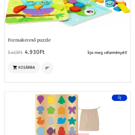
Formakereső puzzle
4.930Ft
5.415Ft
Írja meg véleményét!

KOSÁRBA

Új