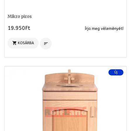
Mikro piros
19.950Ft
Írja meg véleményét!

KOSÁRBA

Új