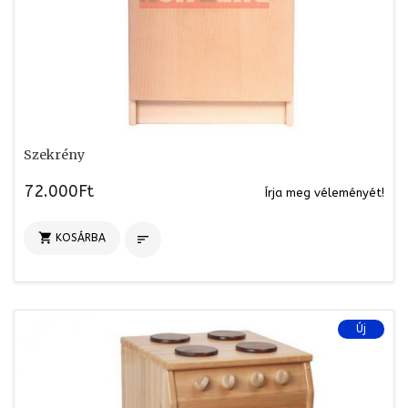
Szekrény
72.000Ft
Írja meg véleményét!

KOSÁRBA

Új