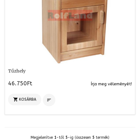
Tűzhely
46.750Ft
Írja meg véleményét!

KOSÁRBA

Megjelenítve
1
-től
5
-ig (összesen
5
termék)