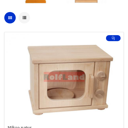
Új
Mikro natur