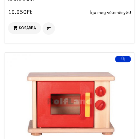
19.950Ft
Írja meg véleményét!

KOSÁRBA

Új