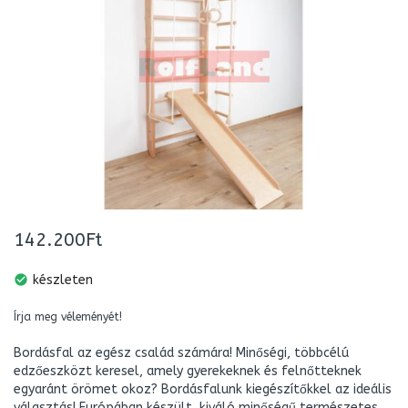
142.200Ft
check_circle
készleten
Írja meg véleményét!
Bordásfal az egész család számára! Minőségi, többcélú
edzőeszközt keresel, amely gyerekeknek és felnőtteknek
egyaránt örömet okoz? Bordásfalunk kiegészítőkkel az ideális
választás! Európában készült, kiváló minőségű természetes