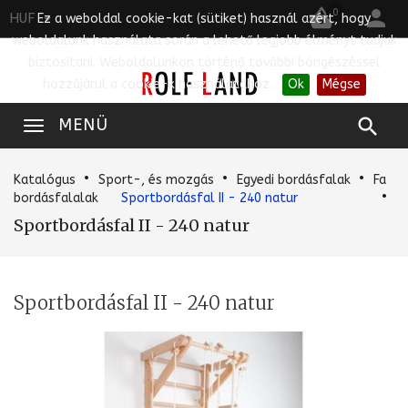


0
HUF
Ez a weboldal cookie-kat (sütiket) használ azért, hogy
weboldalunk használata során a lehető legjobb élményt tudjuk
biztosítani. Weboldalunkon történő további böngészéssel
hozzájárul a cookie-k használatához..
Ok
Mégse

MENÜ
Katalógus
Sport-, és mozgás
Egyedi bordásfalak
Fa
bordásfalalak
Sportbordásfal II - 240 natur
Sportbordásfal II - 240 natur
Sportbordásfal II - 240 natur