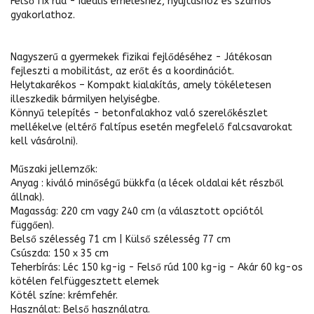
Felső fix rúd - Ideális emeléshez, nyújtáshoz és számos
gyakorlathoz.
Nagyszerű a gyermekek fizikai fejlődéséhez - Játékosan
fejleszti a mobilitást, az erőt és a koordinációt.
Helytakarékos – Kompakt kialakítás, amely tökéletesen
illeszkedik bármilyen helyiségbe.
Könnyű telepítés - betonfalakhoz való szerelőkészlet
mellékelve (eltérő faltípus esetén megfelelő falcsavarokat
kell vásárolni).
Műszaki jellemzők:
Anyag : kiváló minőségű bükkfa (a lécek oldalai két részből
állnak).
Magasság: 220 cm vagy 240 cm (a választott opciótól
függően).
Belső szélesség 71 cm | Külső szélesség 77 cm
Csúszda: 150 x 35 cm
Teherbírás: Léc 150 kg-ig - Felső rúd 100 kg-ig - Akár 60 kg-os
kötélen felfüggesztett elemek
Kötél színe: krémfehér.
Használat: Belső használatra.