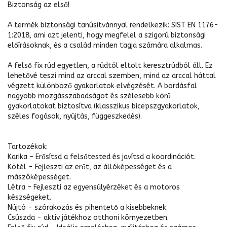
Biztonság az első!
A termék biztonsági tanúsítvánnyal rendelkezik: SIST EN 1176-
1:2018, ami azt jelenti, hogy megfelel a szigorú biztonsági
előírásoknak, és a család minden tagja számára alkalmas.
A felső fix rúd egyetlen, a rúdtól eltolt keresztrúdból áll. Ez
lehetővé teszi mind az arccal szemben, mind az arccal háttal
végzett különböző gyakorlatok elvégzését. A bordásfal
nagyobb mozgásszabadságot és szélesebb körű
gyakorlatokat biztosítva (klasszikus bicepszgyakorlatok,
széles fogások, nyújtás, függeszkedés).
Tartozékok:
Karika – Erősítsd a felsőtested és javítsd a koordinációt.
Kötél - Fejleszti az erőt, az állóképességet és a
mászóképességet.
Létra – Fejleszti az egyensúlyérzéket és a motoros
készségeket.
Nújtó - szórakozás és pihentető a kisebbeknek.
Csúszda - aktív játékhoz otthoni környezetben.