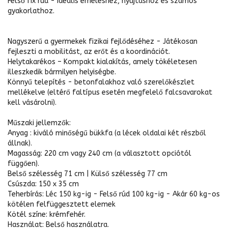
Felső fix rúd - Ideális emeléshez, nyújtáshoz és számos
gyakorlathoz.
Nagyszerű a gyermekek fizikai fejlődéséhez - Játékosan
fejleszti a mobilitást, az erőt és a koordinációt.
Helytakarékos – Kompakt kialakítás, amely tökéletesen
illeszkedik bármilyen helyiségbe.
Könnyű telepítés - betonfalakhoz való szerelőkészlet
mellékelve (eltérő faltípus esetén megfelelő falcsavarokat
kell vásárolni).
Műszaki jellemzők:
Anyag : kiváló minőségű bükkfa (a lécek oldalai két részből
állnak).
Magasság: 220 cm vagy 240 cm (a választott opciótól
függően).
Belső szélesség 71 cm | Külső szélesség 77 cm
Csúszda: 150 x 35 cm
Teherbírás: Léc 150 kg-ig - Felső rúd 100 kg-ig - Akár 60 kg-os
kötélen felfüggesztett elemek
Kötél színe: krémfehér.
Használat: Belső használatra.