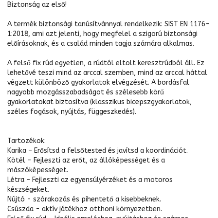
Biztonság az első!
A termék biztonsági tanúsítvánnyal rendelkezik: SIST EN 1176-
1:2018, ami azt jelenti, hogy megfelel a szigorú biztonsági
előírásoknak, és a család minden tagja számára alkalmas.
A felső fix rúd egyetlen, a rúdtól eltolt keresztrúdból áll. Ez
lehetővé teszi mind az arccal szemben, mind az arccal háttal
végzett különböző gyakorlatok elvégzését. A bordásfal
nagyobb mozgásszabadságot és szélesebb körű
gyakorlatokat biztosítva (klasszikus bicepszgyakorlatok,
széles fogások, nyújtás, függeszkedés).
Tartozékok:
Karika – Erősítsd a felsőtested és javítsd a koordinációt.
Kötél - Fejleszti az erőt, az állóképességet és a
mászóképességet.
Létra – Fejleszti az egyensúlyérzéket és a motoros
készségeket.
Nújtó - szórakozás és pihentető a kisebbeknek.
Csúszda - aktív játékhoz otthoni környezetben.