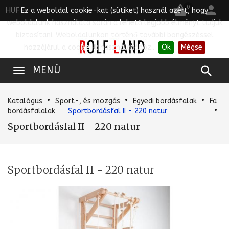


0
HUF
Ez a weboldal cookie-kat (sütiket) használ azért, hogy
weboldalunk használata során a lehető legjobb élményt tudjuk
biztosítani. Weboldalunkon történő további böngészéssel
hozzájárul a cookie-k használatához..
Ok
Mégse

MENÜ
Katalógus
Sport-, és mozgás
Egyedi bordásfalak
Fa
bordásfalalak
Sportbordásfal II - 220 natur
Sportbordásfal II - 220 natur
Sportbordásfal II - 220 natur