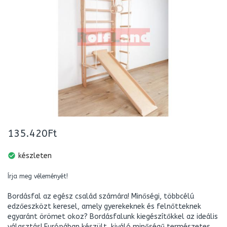
135.420Ft
check_circle
készleten
Írja meg véleményét!
Bordásfal az egész család számára! Minőségi, többcélú
edzőeszközt keresel, amely gyerekeknek és felnőtteknek
egyaránt örömet okoz? Bordásfalunk kiegészítőkkel az ideális
választás! Európában készült, kiváló minőségű természetes