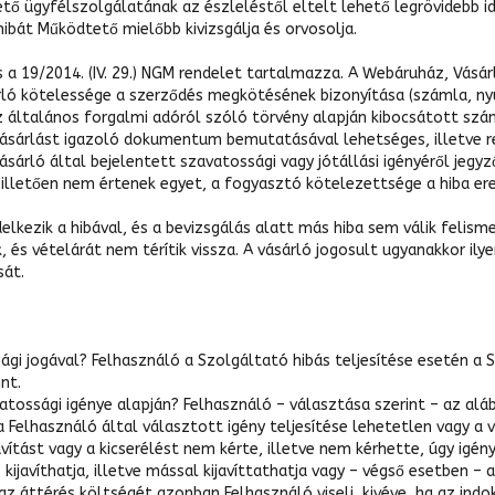
 ügyfélszolgálatának az észleléstől eltelt lehető legrövidebb idő
ibát Működtető mielőbb kivizsgálja és orvosolja.
 a 19/2014. (IV. 29.) NGM rendelet tartalmazza. A Webáruház, Vásárl
árló kötelessége a szerződés megkötésének bizonyítása (számla, ny
z általános forgalmi adóról szóló törvény alapján kibocsátott sz
ásárlást igazoló dokumentum bemutatásával lehetséges, illetve r
árló által bejelentett szavatossági vagy jótállási igényéről jegy
 illetően nem értenek egyet, a fogyasztó kötelezettsége a hiba er
lkezik a hibával, és a bevizsgálás alatt más hiba sem válik felis
 és vételárát nem térítik vissza. A vásárló jogosult ugyanakkor il
sát.
ági jogával? Felhasználó a Szolgáltató hibás teljesítése esetén a
nt.
vatossági igénye alapján? Felhasználó – választása szerint – az alá
l a Felhasználó által választott igény teljesítése lehetetlen vagy 
avítást vagy a kicserélést nem kérte, illetve nem kérhette, úgy igén
kijavíthatja, illetve mással kijavíttathatja vagy – végső esetben – 
az áttérés költségét azonban Felhasználó viseli, kivéve, ha az indo