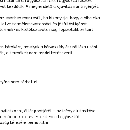
ási határidő a fogyasztási cikk fogyasztó részére
 kezdődik. A megrendelő a kijavítás iránti igényét
az esetben mentesül, ha bizonyítja, hogy a hiba oka
illetve termékszavatossági és jótállási igényt
termék-és kellékszavatosság fejezetekben leírt
n károkért, amelyek a kárveszély átszállása utáni
yéb, a termékek nem rendeltetésszerű
nyára nem térhet el.
yilatkozni, álláspontjáról – az igény elutasítása
tó módon köteles értesíteni a fogyasztót.
tóság kérésére bemutatni.