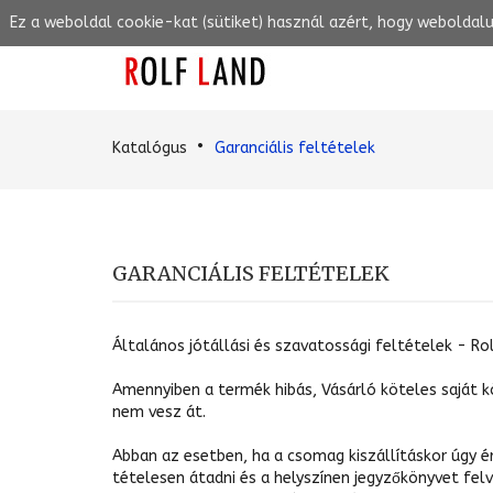
Ez a weboldal cookie-kat (sütiket) használ azért, hogy weboldal
Katalógus
Garanciális feltételek
GARANCIÁLIS FELTÉTELEK
Általános jótállási és szavatossági feltételek - Ro
Amennyiben a termék hibás, Vásárló köteles saját 
nem vesz át.
Abban az esetben, ha a csomag kiszállításkor úgy é
tételesen átadni és a helyszínen jegyzőkönyvet fel