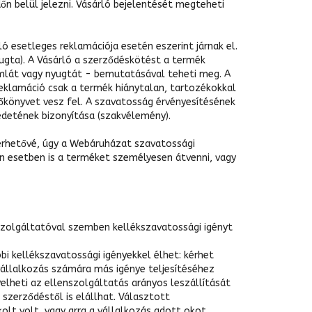
n belül jelezni. Vásárló bejelentését megteheti
ó esetleges reklamációja esetén eszerint járnak el.
ugta). A Vásárló a szerződéskötést a termék
ámlát vagy nyugtát - bemutatásával teheti meg. A
eklamáció csak a termék hiánytalan, tartozékokkal
zőkönyvet vesz fel. A szavatosság érvényesítésének
edetének bizonyítása (szakvélemény).
merhetővé, úgy a Webáruházat szavatossági
yen esetben is a terméket személyesen átvenni, vagy
 Szolgáltatóval szemben kellékszavatossági igényt
bbi kellékszavatossági igényekkel élhet: kérhet
a vállalkozás számára más igénye teljesítéséhez
yelheti az ellenszolgáltatás arányos leszállítását
a szerződéstől is elállhat. Választott
kolt volt, vagy arra a vállalkozás adott okot.