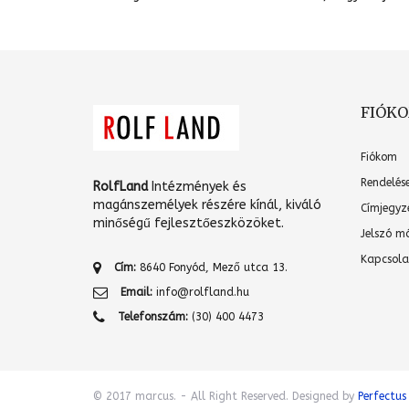
FIÓK
Fiókom
Rendelés
RolfLand
Intézmények és
magánszemélyek részére kínál, kiváló
Címjegyz
minőségű fejlesztőeszközöket.
Jelszó m
Kapcsola
Cím:
8640 Fonyód, Mező utca 13.
Email:
info@rolfland.hu
Telefonszám:
(30) 400 4473
© 2017 marcus. - All Right Reserved. Designed by
Perfectus