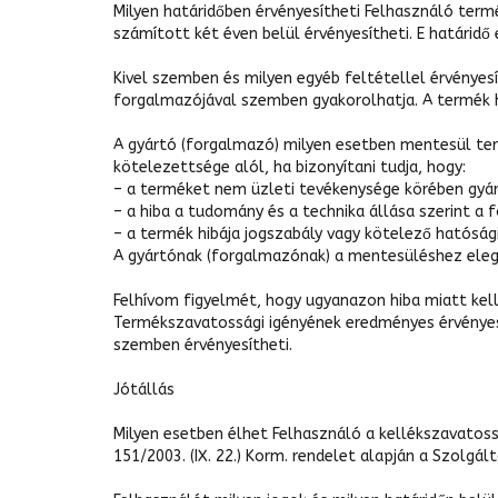
Milyen határidőben érvényesítheti Felhasználó ter
számított két éven belül érvényesítheti. E határidő 
Kivel szemben és milyen egyéb feltétellel érvényes
forgalmazójával szemben gyakorolhatja. A termék hi
A gyártó (forgalmazó) milyen esetben mentesül te
kötelezettsége alól, ha bizonyítani tudja, hogy:
– a terméket nem üzleti tevékenysége körében gyár
– a hiba a tudomány és a technika állása szerint 
– a termék hibája jogszabály vagy kötelező hatóság
A gyártónak (forgalmazónak) a mentesüléshez elege
Felhívom figyelmét, hogy ugyanazon hiba miatt ke
Termékszavatossági igényének eredményes érvényesít
szemben érvényesítheti.
Jótállás
Milyen esetben élhet Felhasználó a kellékszavatoss
151/2003. (IX. 22.) Korm. rendelet alapján a Szolgált