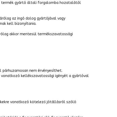
a termék gyártó általi forgalomba hozatalától
árólag az ingó dolog gyártójával vagy
ak kell bizonyítania.
árólag akkor mentesül termékszavatossági
al párhuzamosan nem érvényesíthet.
e vonatkozó kellékszavatossági igényét a gyártóval
ikkekre vonatkozó kötelező jótállásról szóló