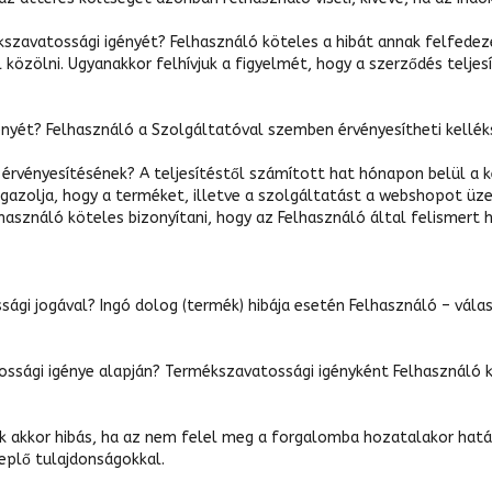
ékszavatossági igényét? Felhasználó köteles a hibát annak felfede
özölni. Ugyanakkor felhívjuk a figyelmét, hogy a szerződés teljesí
ényét? Felhasználó a Szolgáltatóval szemben érvényesítheti kellék
i érvényesítésének? A teljesítéstől számított hat hónapon belül a 
igazolja, hogy a terméket, illetve a szolgáltatást a webshopot üze
sználó köteles bizonyítani, hogy az Felhasználó által felismert hi
ági jogával? Ingó dolog (termék) hibája esetén Felhasználó – válas
ossági igénye alapján? Termékszavatossági igényként Felhasználó ki
k akkor hibás, ha az nem felel meg a forgalomba hozatalakor hatá
replő tulajdonságokkal.