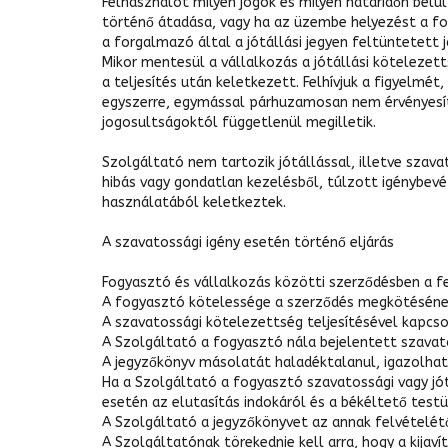
Felhasználót milyen jogok és milyen határidőn belül 
történő átadása, vagy ha az üzembe helyezést a for
a forgalmazó által a jótállási jegyen feltüntetett j
Mikor mentesül a vállalkozás a jótállási kötelezett
a teljesítés után keletkezett. Felhívjuk a figyelmét
egyszerre, egymással párhuzamosan nem érvényesíth
jogosultságoktól függetlenül megilletik.
Szolgáltató nem tartozik jótállással, illetve sza
hibás vagy gondatlan kezelésből, túlzott igénybevé
használatából keletkeztek.
A szavatossági igény esetén történő eljárás
Fogyasztó és vállalkozás közötti szerződésben a f
A fogyasztó kötelessége a szerződés megkötésének 
A szavatossági kötelezettség teljesítésével kapcsol
A Szolgáltató a fogyasztó nála bejelentett szavatos
A jegyzőkönyv másolatát haladéktalanul, igazolhat
Ha a Szolgáltató a fogyasztó szavatossági vagy jótá
esetén az elutasítás indokáról és a békéltető test
A Szolgáltató a jegyzőkönyvet az annak felvételét
A Szolgáltatónak törekednie kell arra, hogy a kijav