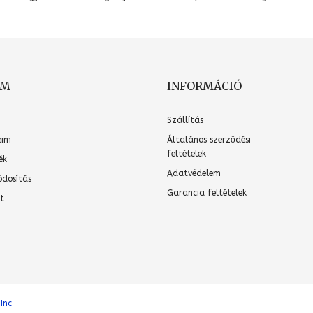
OM
INFORMÁCIÓ
Szállítás
eim
Általános szerződési
feltételek
ék
Adatvédelem
ódosítás
Garancia feltételek
t
 Inc