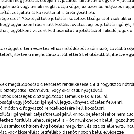
illetik meg jótállás alapján? A jótállás időtartama egy év. A jótáll
galmazó vagy annak megbízottja végzi, az üzembe helyezés napjával
avítószolgálatnál közvetlenül is érvényesítheti.
sége alól? A Szolgáltató jótállási kötelezettsége alól csak abban 
, hogy ugyanazon hiba miatt kellékszavatossági és jótállási igényt, 
et, egyébként viszont Felhasználót a jótállásból fakadó jogok a 
vatossággal a természetes elhasználódásból származó, továbbá olya
telből, illetve a meghatározottól eltérő behatásokból, illetve eg
elek megállapodása a rendelet rendelkezéseitől a fogyasztó hátrá
bizonyítása (számlával, vagy akár csak nyugtával).
atos költségek a Szolgáltatót terhelik (Ptk. 6:166. §).
sági vagy jótállási igényéről jegyzőkönyvet köteles felvenni.
ó módon a fogyasztó rendelkezésére kell bocsátani.
llási igényének teljesíthetőségéről annak bejelentésekor nem tud n
ülethez fordulás lehetőségéről is – öt munkanapon belül, igazolha
ől számított három évig köteles megőrizni, és azt az ellenőrző ha
ítást vagy kicserélést legfeljebb tizenöt napon belül elvégezze