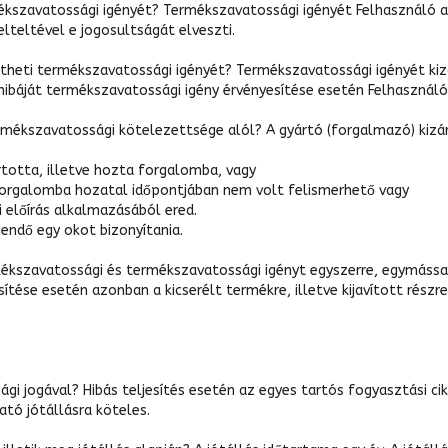
mékszavatossági igényét? Termékszavatossági igényét Felhasználó 
elteltével e jogosultságát elveszti.
ítheti termékszavatossági igényét? Termékszavatossági igényét kiz
báját termékszavatossági igény érvényesítése esetén Felhasználón
rmékszavatossági kötelezettsége alól? A gyártó (forgalmazó) kiz
totta, illetve hozta forgalomba, vagy
a forgalomba hozatal időpontjában nem volt felismerhető vagy
i előírás alkalmazásából ered.
ndő egy okot bizonyítania.
llékszavatossági és termékszavatossági igényt egyszerre, egymáss
ése esetén azonban a kicserélt termékre, illetve kijavított részr
ági jogával? Hibás teljesítés esetén az egyes tartós fogyasztási c
ató jótállásra köteles.