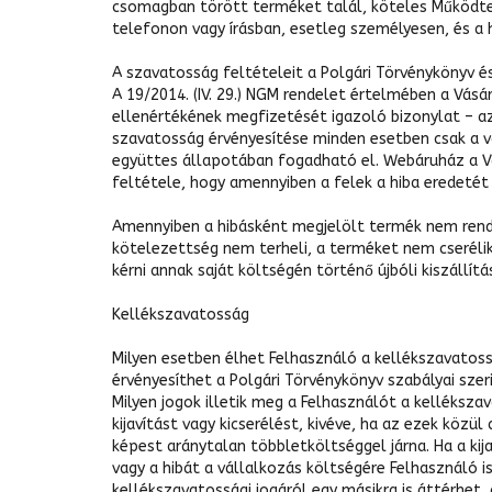
csomagban törött terméket talál, köteles Működtető
telefonon vagy írásban, esetleg személyesen, és a h
A szavatosság feltételeit a Polgári Törvénykönyv és
A 19/2014. (IV. 29.) NGM rendelet értelmében a Vás
ellenértékének megfizetését igazoló bizonylat – a
szavatosság érvényesítése minden esetben csak a v
együttes állapotában fogadható el. Webáruház a Vás
feltétele, hogy amennyiben a felek a hiba eredetét
Amennyiben a hibásként megjelölt termék nem rende
kötelezettség nem terheli, a terméket nem cserélik,
kérni annak saját költségén történő újbóli kiszállítá
Kellékszavatosság
Milyen esetben élhet Felhasználó a kellékszavatoss
érvényesíthet a Polgári Törvénykönyv szabályai szeri
Milyen jogok illetik meg a Felhasználót a kelléksza
kijavítást vagy kicserélést, kivéve, ha az ezek közü
képest aránytalan többletköltséggel járna. Ha a kij
vagy a hibát a vállalkozás költségére Felhasználó is 
kellékszavatossági jogáról egy másikra is áttérhet, 