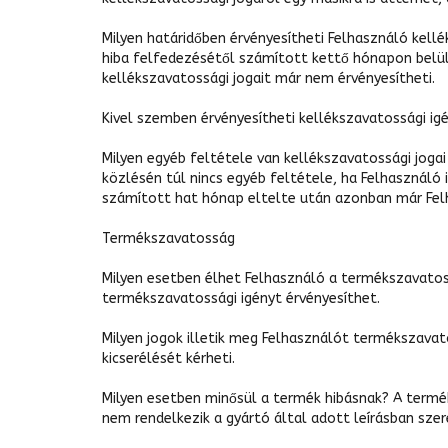
Milyen határidőben érvényesítheti Felhasználó kell
hiba felfedezésétől számított kettő hónapon belül k
kellékszavatossági jogait már nem érvényesítheti.
Kivel szemben érvényesítheti kellékszavatossági ig
Milyen egyéb feltétele van kellékszavatossági joga
közlésén túl nincs egyéb feltétele, ha Felhasználó 
számított hat hónap eltelte után azonban már Felha
Termékszavatosság
Milyen esetben élhet Felhasználó a termékszavatoss
termékszavatossági igényt érvényesíthet.
Milyen jogok illetik meg Felhasználót termékszavat
kicserélését kérheti.
Milyen esetben minősül a termék hibásnak? A termé
nem rendelkezik a gyártó által adott leírásban sze