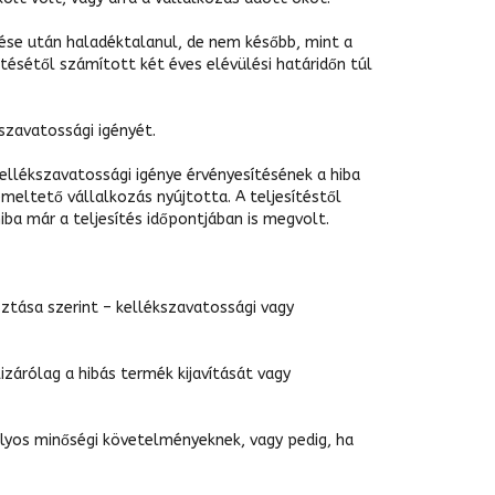
zése után haladéktalanul, de nem később, mint a
tésétől számított két éves elévülési határidőn túl
szavatossági igényét.
kellékszavatossági igénye érvényesítésének a hiba
meltető vállalkozás nyújtotta. A teljesítéstől
ba már a teljesítés időpontjában is megvolt.
ztása szerint – kellékszavatossági vagy
zárólag a hibás termék kijavítását vagy
lyos minőségi követelményeknek, vagy pedig, ha