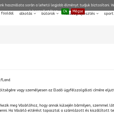
unk használata során a lehető legjobb élményt tudjuk biztosítani.
k használatához..
Ok
Mégse
főoldal
alkotás
bútorok
készségfejlesztés
sport
lfLand
költségére vagy személyesen az Eladó ügyfélszolgálati címére elju
rkezik meg Vásárlóhoz, hogy annak külsején bármilyen, szemmel lát
venni. Ha Vásárló eltérést tapasztal a számlázott és kiszállított