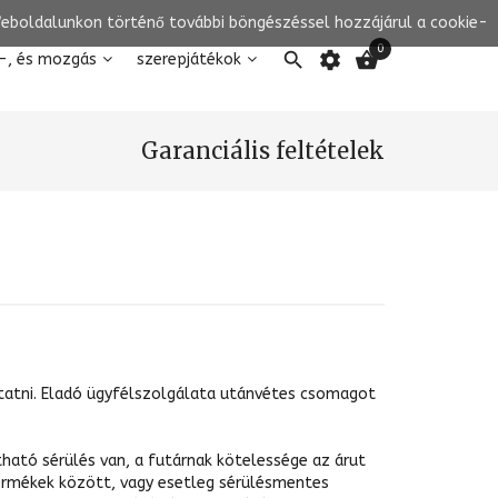
 Weboldalunkon történő további böngészéssel hozzájárul a cookie-
0

settings

-, és mozgás
szerepjátékok
Garanciális feltételek
ttatni. Eladó ügyfélszolgálata utánvétes csomagot
ható sérülés van, a futárnak kötelessége az árut
 termékek között, vagy esetleg sérülésmentes