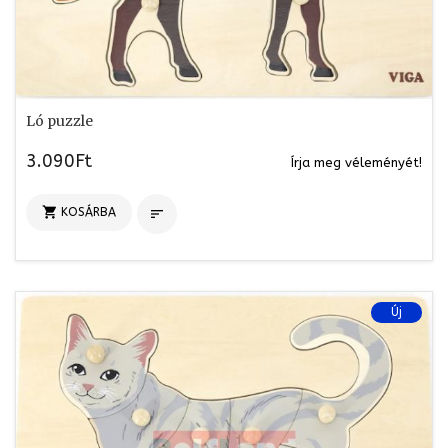
Ló puzzle
3.090Ft
Írja meg véleményét!

KOSÁRBA

Új