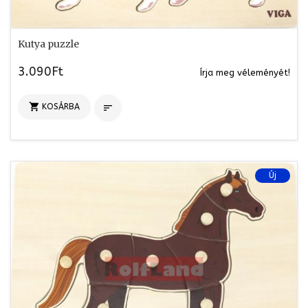
Kutya puzzle
3.090Ft
Írja meg véleményét!

KOSÁRBA

Új