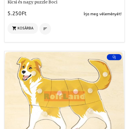
Kicsi és nagy puzzle Boci
5.250Ft
Írja meg véleményét!

KOSÁRBA

Új