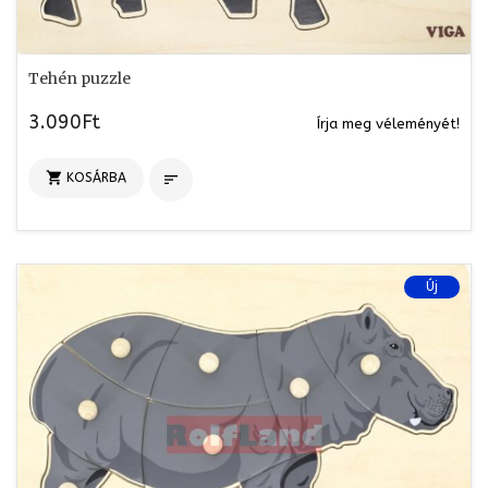
Tehén puzzle
3.090Ft
Írja meg véleményét!

KOSÁRBA

Új