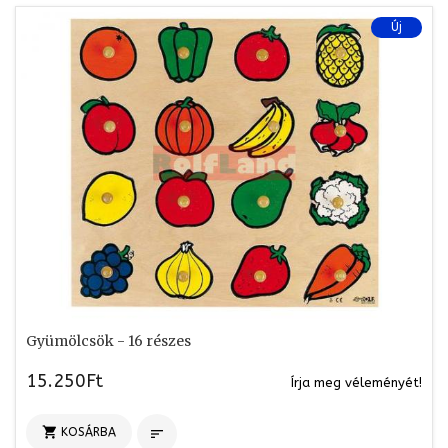
Új
Gyümölcsök - 16 részes
15.250Ft
Írja meg véleményét!

KOSÁRBA
