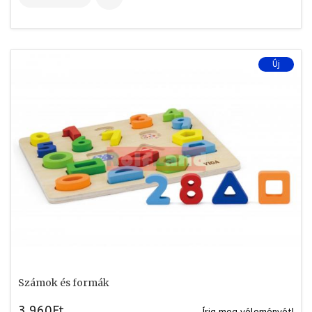
Új
Számok és formák
3.960Ft
Írja meg véleményét!