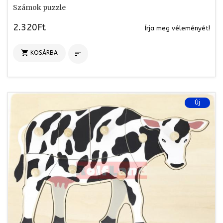
Számok puzzle
2.320Ft
Írja meg véleményét!

KOSÁRBA

Új