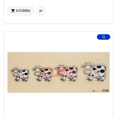

KOSÁRBA

Új