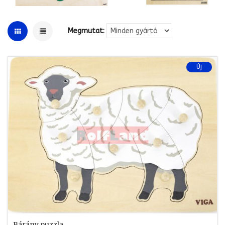
Megmutat:
Új
Bárány puzzla