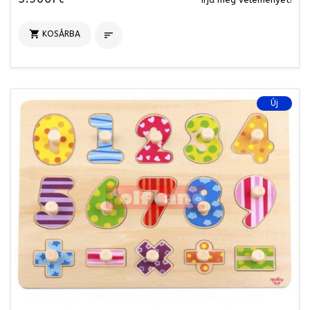

KOSÁRBA

Új