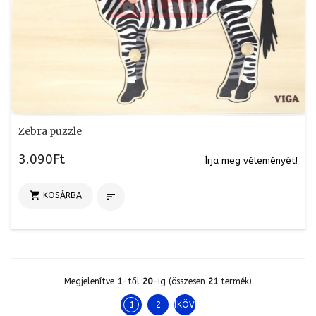
Zebra puzzle
3.090Ft
Írja meg véleményét!

KOSÁRBA

Megjelenítve
1
-től
20
-ig (összesen
21
termék)
1
2
[KÖVETKEZŐ >>]