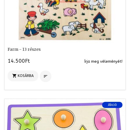
Farm - 13 részes
14.500Ft
Írja meg véleményét!

KOSÁRBA

Akció