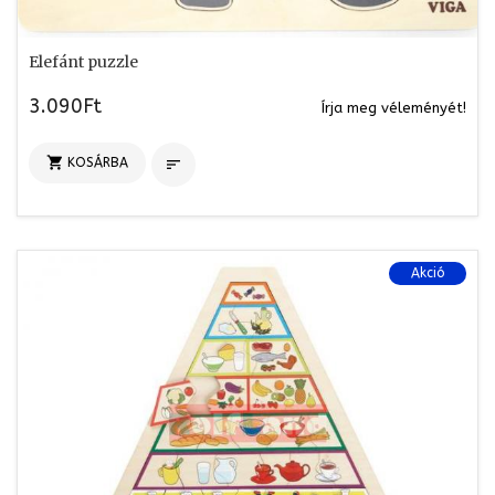
Elefánt puzzle
3.090Ft
Írja meg véleményét!

KOSÁRBA

Akció