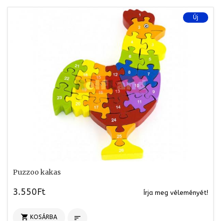
Új
Puzzoo kakas
3.550Ft
Írja meg véleményét!

KOSÁRBA
