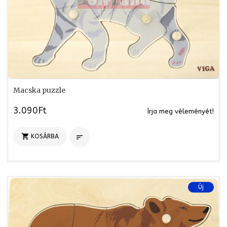
Macska puzzle
3.090Ft
Írja meg véleményét!

KOSÁRBA

Új