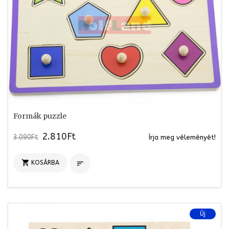
Formák puzzle
2.810Ft
3.090Ft
Írja meg véleményét!

KOSÁRBA

Új