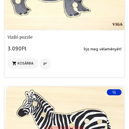
Viziló puzzle
3.090Ft
Írja meg véleményét!

KOSÁRBA

Új