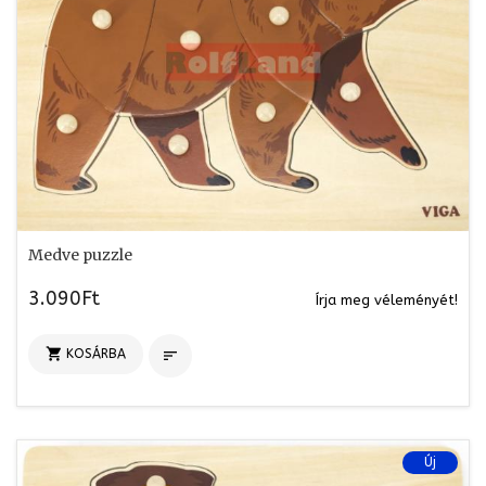
Medve puzzle
3.090Ft
Írja meg véleményét!

KOSÁRBA

Új