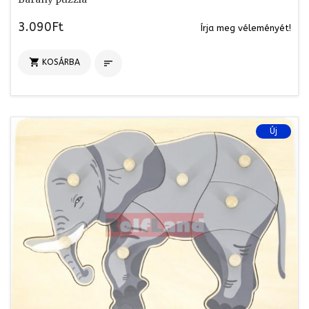
3.090Ft
Írja meg véleményét!

KOSÁRBA

Új