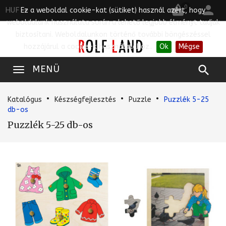


0
HUF
Ez a weboldal cookie-kat (sütiket) használ azért, hogy
weboldalunk használata során a lehető legjobb élményt tudjuk
biztosítani. Weboldalunkon történő további böngészéssel
hozzájárul a cookie-k használatához..
Ok
Mégse

MENÜ
Katalógus
Készségfejlesztés
Puzzle
Puzzlék 5-25
db-os
Puzzlék 5-25 db-os