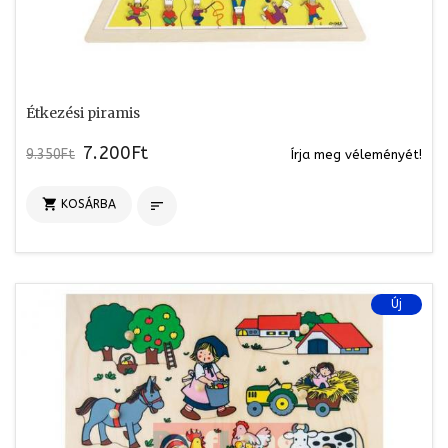
Étkezési piramis
7.200Ft
9.350Ft
Írja meg véleményét!

KOSÁRBA

Új