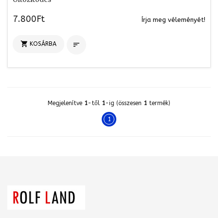
7.800Ft
Írja meg véleményét!

KOSÁRBA

Megjelenítve
1
-től
1
-ig (összesen
1
termék)
1