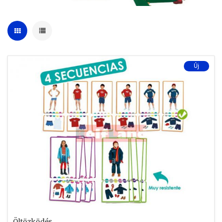
Új
Öltözködés