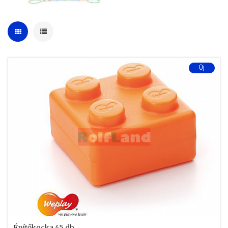
Új
Építőkocka 45 db