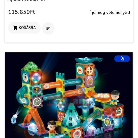
115.850Ft
Írja meg véleményét!

KOSÁRBA

Új