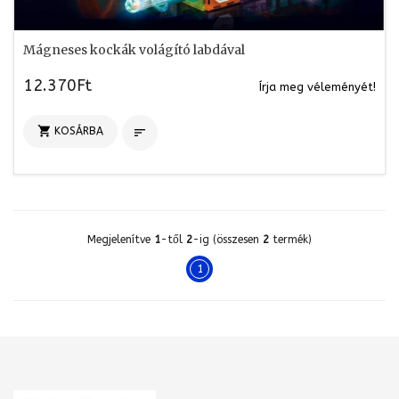
Mágneses kockák volágító labdával
12.370Ft
Írja meg véleményét!

KOSÁRBA

Megjelenítve
1
-től
2
-ig (összesen
2
termék)
1