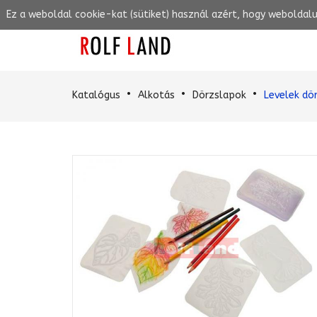
Ez a weboldal cookie-kat (sütiket) használ azért, hogy weboldal
Katalógus
Alkotás
Dörzslapok
Levelek dö