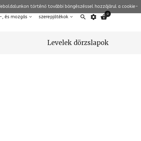
 Weboldalunkon történő további böngészéssel hozzájárul a cookie-
0

settings

-, és mozgás
szerepjátékok
Levelek dörzslapok