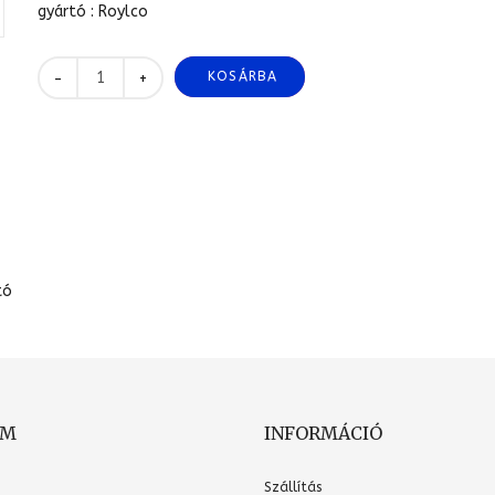
gyártó : Roylco
KOSÁRBA
+
-
tó
OM
INFORMÁCIÓ
Szállítás