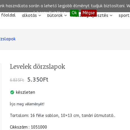
unk használata során a lehető legjobb élményt tudjuk biztosítani.
k használatához..
Ok
Mégse
főoldal
alkotás
bútorok
készségfejlesztés
sport
rzslapok
Levelek dörzslapok
5.350Ft
6.835Ft
check_circle
készleten
Írja meg véleményét!
Tartalom: 16 féle sablon, 10×13 cm, tanári útmutató..
Cikkszám : 1051000