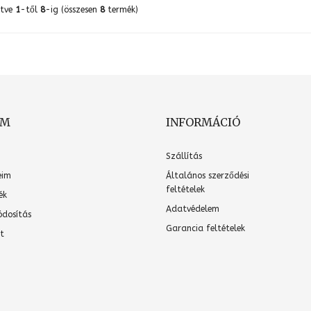
ítve
1
-től
8
-ig (összesen
8
termék)
OM
INFORMÁCIÓ
Szállítás
eim
Általános szerződési
feltételek
ék
Adatvédelem
ódosítás
Garancia feltételek
t