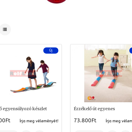
Új
nő egyensúlyozó készlet
Érzékelő út egyenes
00Ft
73.800Ft
Írja meg véleményét!
Írja meg véle