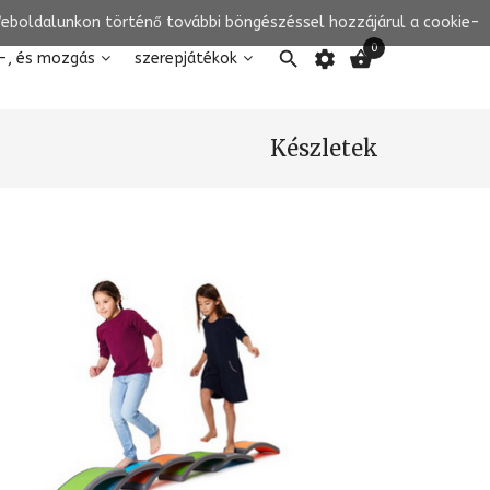
 Weboldalunkon történő további böngészéssel hozzájárul a cookie-
0

settings

-, és mozgás
szerepjátékok
Készletek