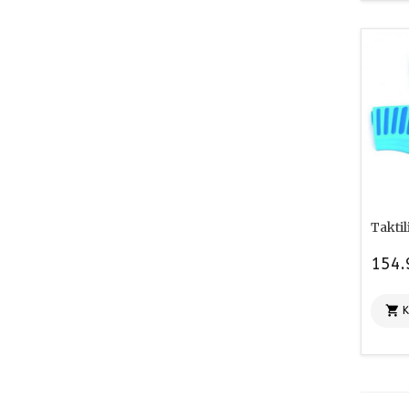
Taktil
154.
