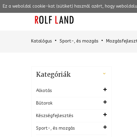
Ez a weboldal cookie-kat (sütiket) használ azért, hogy weboldal
Katalógus
Sport-, és mozgás
Mozgásfejlesz
Kategóriák

Alkotás
Bútorok
Készségfejlesztés
Sport-, és mozgás