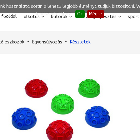
unk használata során a lehető legjobb élményt tudjuk biztosítani.
k használatához..
Ok
Mégse
főoldal
alkotás
bútorok
készségfejlesztés
sport
tő eszközök
Egyensúlyozás
Készletek