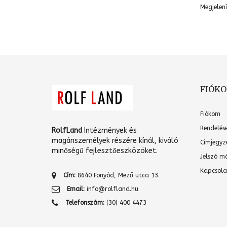
Megjelen
FIÓK
Fiókom
Rendelés
RolfLand
Intézmények és
magánszemélyek részére kínál, kiváló
Címjegyz
minőségű fejlesztőeszközöket.
Jelszó m
Kapcsola
Cím:
8640 Fonyód, Mező utca 13.
Email:
info@rolfland.hu
Telefonszám:
(30) 400 4473