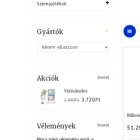
Szerepjátékok
Gyártók

Akciók
[more]
Vizivándor
3.720Ft
3.990Ft
Bille
Vélemények
[more]
51.2
Nincs még vélemény erről a