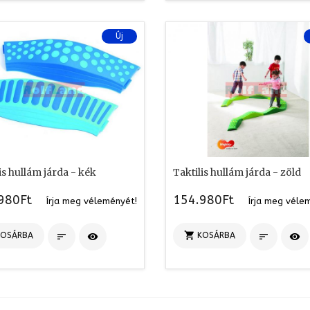
Új
is hullám járda - kék
Taktilis hullám járda - zöld
980Ft
154.980Ft
Írja meg véleményét!
Írja meg véle

KOSÁRBA
KOSÁRBA



