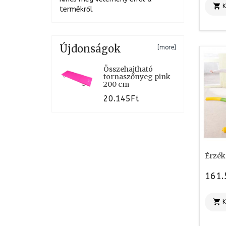

termékről
Újdonságok
[more]
Összehajtható
tornaszőnyeg pink
200 cm
20.145Ft
Érzék
161.
