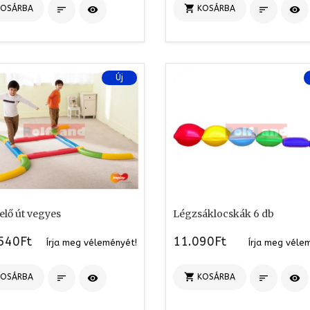

KOSÁRBA
KOSÁRBA




Új
elő út vegyes
Légzsáklocskák 6 db
540Ft
11.090Ft
Írja meg véleményét!
Írja meg véle

KOSÁRBA
KOSÁRBA



