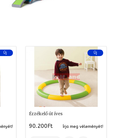
Új
Új
Érzékelő út íves
90.200Ft
ményét!
Írja meg véleményét!