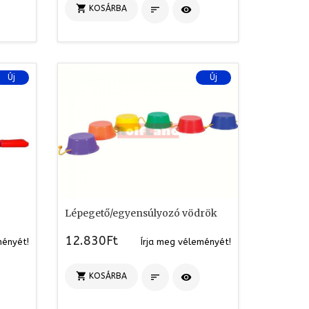

KOSÁRBA


Új
Új
Lépegető/egyensúlyozó vödrök
12.830Ft
ményét!
Írja meg véleményét!

KOSÁRBA

