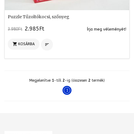
Puzzle Tűzoltókocsi, szőnyeg
2.985Ft
3.980Ft
Írja meg véleményét!

KOSÁRBA

Megjelenítve
1
-től
2
-ig (összesen
2
termék)
1