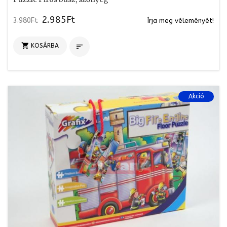
2.985Ft
3.980Ft
Írja meg véleményét!

KOSÁRBA

Akció