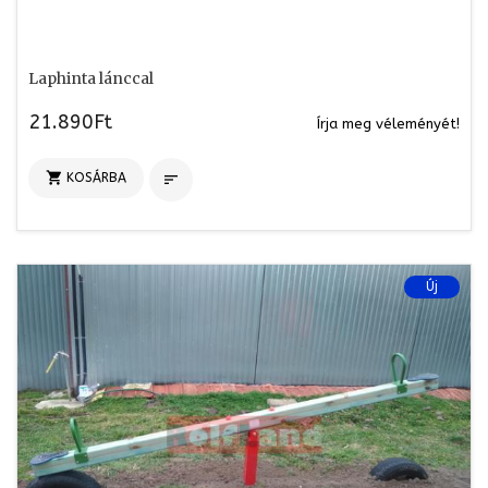
Laphinta lánccal
21.890Ft
Írja meg véleményét!

KOSÁRBA

Új