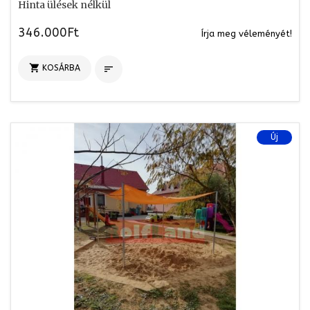
Hinta ülések nélkül
346.000Ft
Írja meg véleményét!

KOSÁRBA

Új