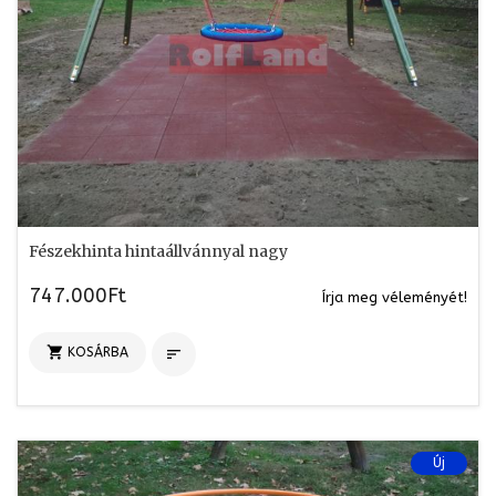
Fészekhinta hintaállvánnyal nagy
747.000Ft
Írja meg véleményét!

KOSÁRBA

Új