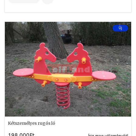
Új
Kétszemélyes rugós ló
198.000Ft
Írja meg véleményét!