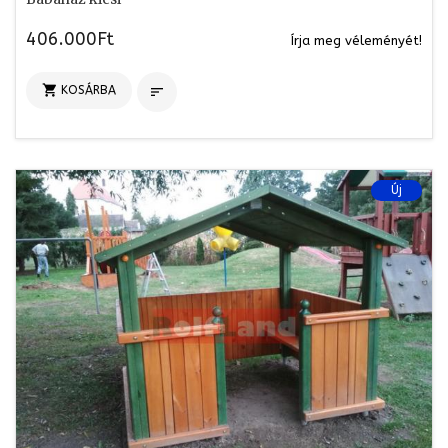
406.000Ft
Írja meg véleményét!

KOSÁRBA

Új