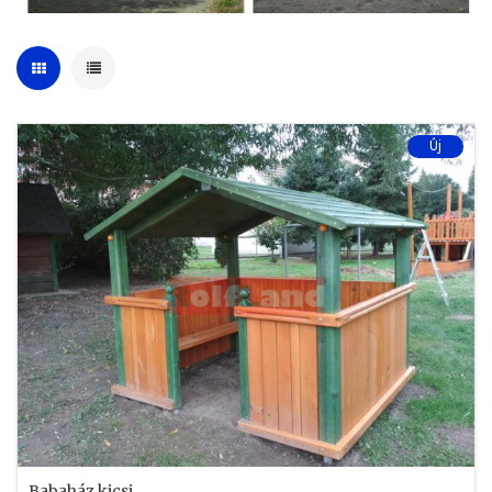
Új
Babaház kicsi