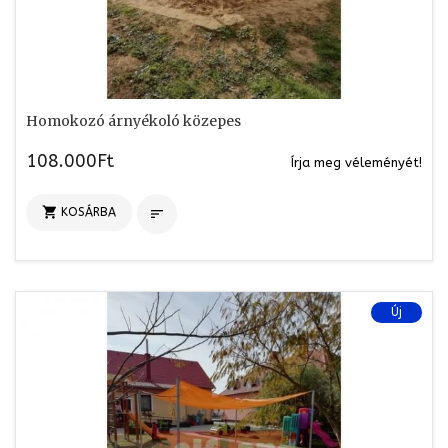
Homokozó árnyékoló közepes
108.000Ft
Írja meg véleményét!

KOSÁRBA

Új