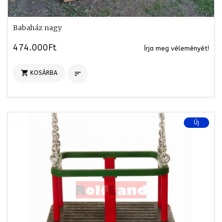
Babaház nagy
474.000Ft
Írja meg véleményét!

KOSÁRBA

Új