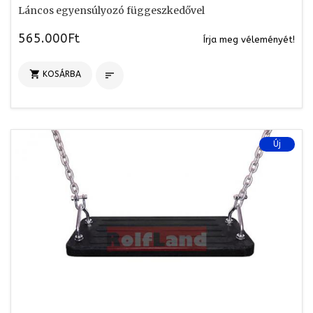
Láncos egyensúlyozó függeszkedővel
565.000Ft
Írja meg véleményét!

KOSÁRBA

Új