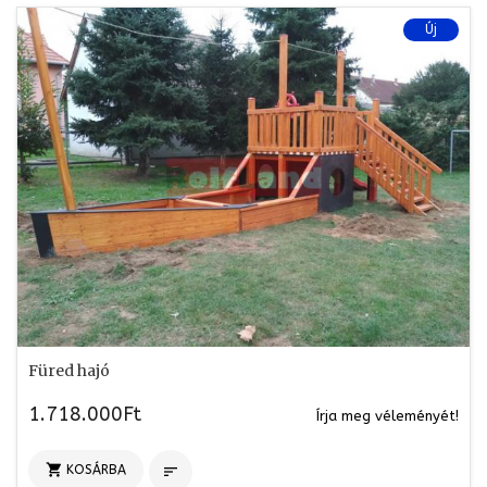
Új
Füred hajó
1.718.000Ft
Írja meg véleményét!

KOSÁRBA
