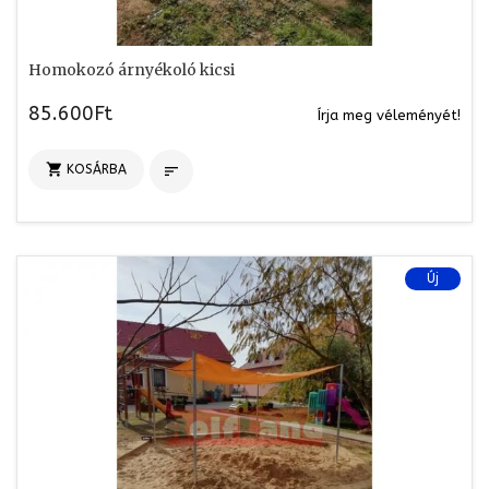
Homokozó árnyékoló kicsi
85.600Ft
Írja meg véleményét!

KOSÁRBA

Új