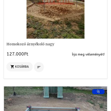
Homokozó árnyékoló nagy
127.000Ft
Írja meg véleményét!

KOSÁRBA

Új