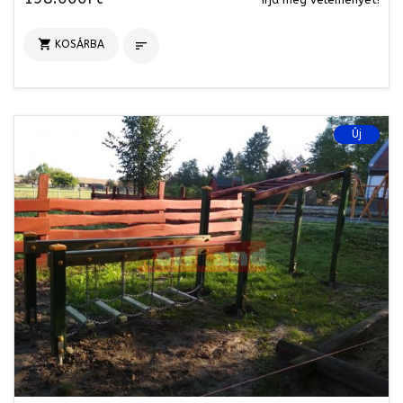

KOSÁRBA

Új