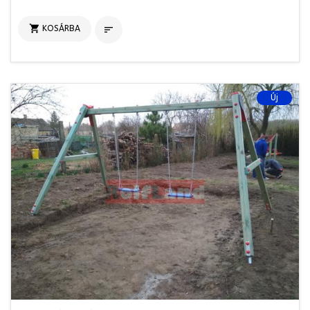

KOSÁRBA

Új