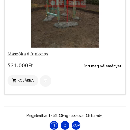
Mászóka 6 funkciós
531.000Ft
Írja meg véleményét!

KOSÁRBA

Megjelenítve
1
-től
20
-ig (összesen
26
termék)
1
2
[KÖVETKEZŐ >>]