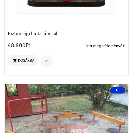
Biztonsági hinta lánccal
48.900Ft
Írja meg véleményét!

KOSÁRBA

Új