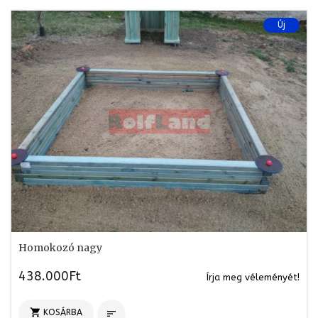
Új
Homokozó nagy
438.000Ft
Írja meg véleményét!

KOSÁRBA
