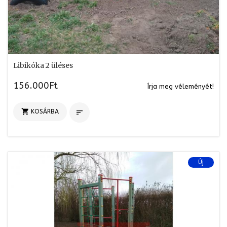
Libikóka 2 üléses
156.000Ft
Írja meg véleményét!

KOSÁRBA

Új