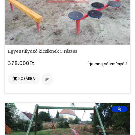
Egyensúlyozó kicsiknek 5 részes
378.000Ft
Írja meg véleményét!

KOSÁRBA

Új