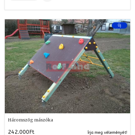
Új
Háromszög mászóka
242.000Ft
Írja meg véleményét!