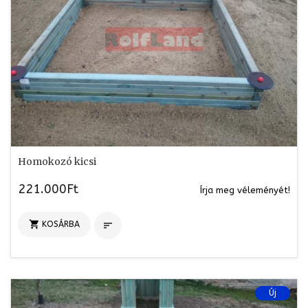
Homokozó kicsi
221.000Ft
Írja meg véleményét!

KOSÁRBA

Új