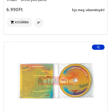
6.990Ft
Írja meg véleményét!

KOSÁRBA

Új