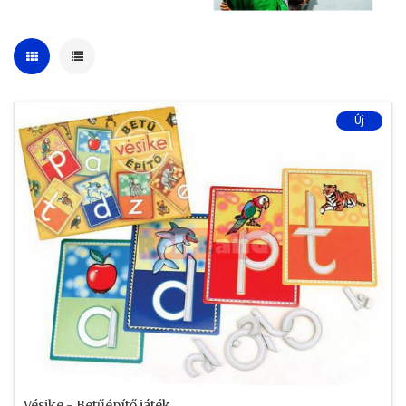
Új
Vésike - Betűépítő játék