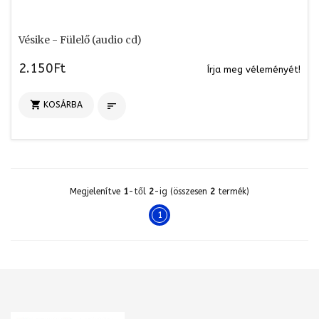
Vésike - Fülelő (audio cd)
2.150Ft
Írja meg véleményét!

KOSÁRBA

Megjelenítve
1
-től
2
-ig (összesen
2
termék)
1