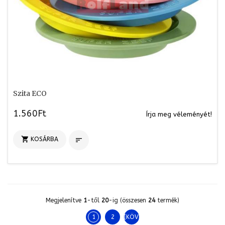
Szita ECO
1.560Ft
Írja meg véleményét!

KOSÁRBA

Megjelenítve
1
-től
20
-ig (összesen
24
termék)
1
2
[KÖVETKEZŐ >>]