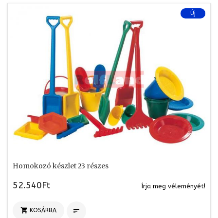
Új
Homokozó készlet 23 részes
52.540Ft
Írja meg véleményét!

KOSÁRBA
