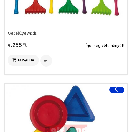
Gereblye Midi
4.255Ft
Írja meg véleményét!

KOSÁRBA

Új