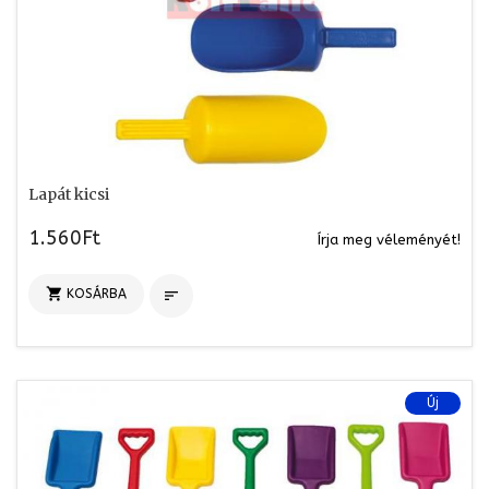
Lapát kicsi
1.560Ft
Írja meg véleményét!

KOSÁRBA

Új