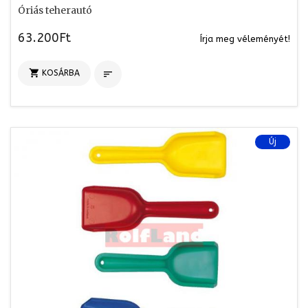
Óriás teherautó
63.200Ft
Írja meg véleményét!

KOSÁRBA

Új