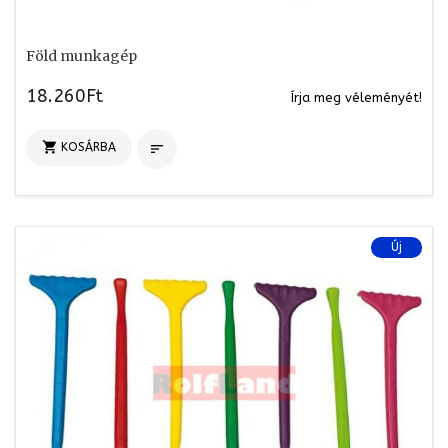
Föld munkagép
18.260Ft
Írja meg véleményét!

KOSÁRBA

Új