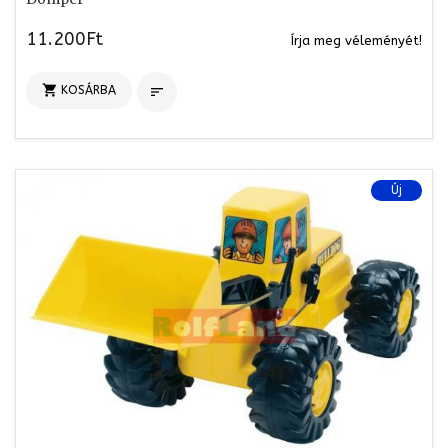
11.200Ft
Írja meg véleményét!

KOSÁRBA

Új