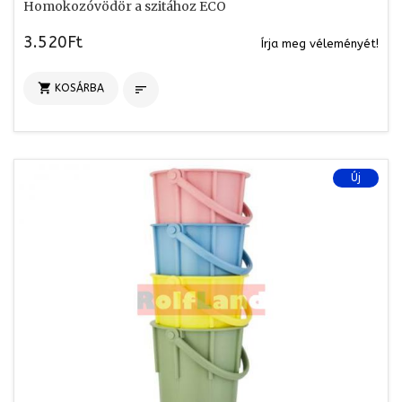
Homokozóvödör a szitához ECO
3.520Ft
Írja meg véleményét!

KOSÁRBA

Új