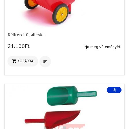
Kétkerekű talicska
21.100Ft
Írja meg véleményét!

KOSÁRBA

Új