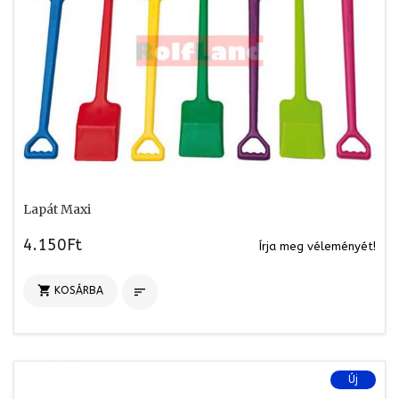
Lapát Maxi
4.150Ft
Írja meg véleményét!

KOSÁRBA

Új