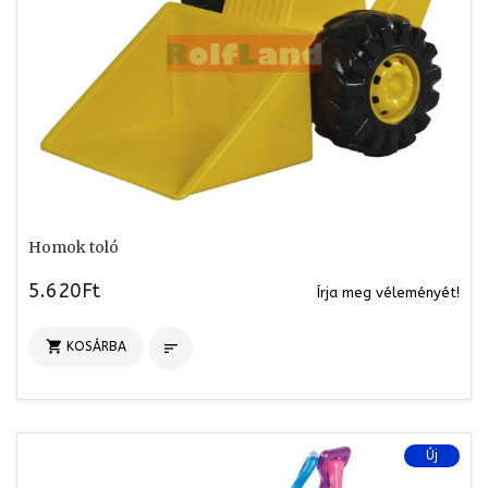
Homok toló
5.620Ft
Írja meg véleményét!

KOSÁRBA

Új