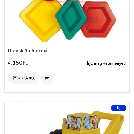
Homok öntőformák
4.150Ft
Írja meg véleményét!

KOSÁRBA

Új