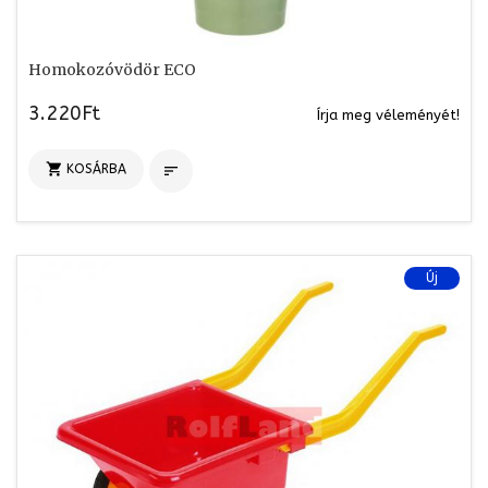
Homokozóvödör ECO
3.220Ft
Írja meg véleményét!

KOSÁRBA

Új