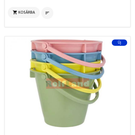

KOSÁRBA

Új