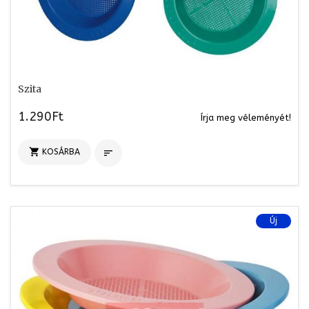
Szita
1.290Ft
Írja meg véleményét!

KOSÁRBA

Új