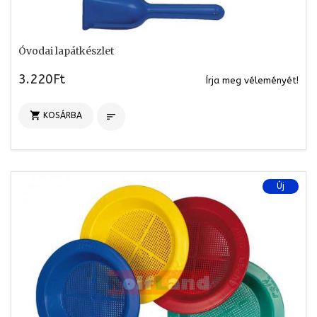
Óvodai lapátkészlet
3.220Ft
Írja meg véleményét!

KOSÁRBA

Új