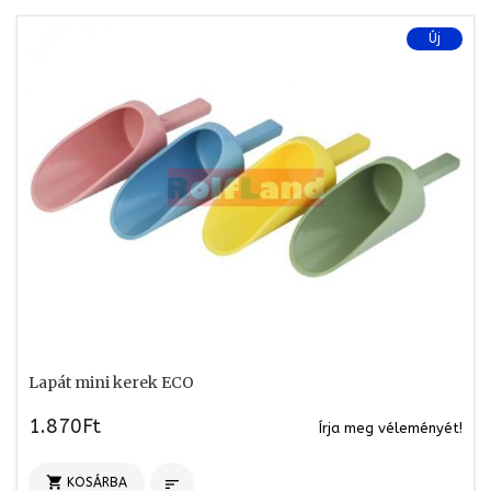
Új
Lapát mini kerek ECO
1.870Ft
Írja meg véleményét!

KOSÁRBA
