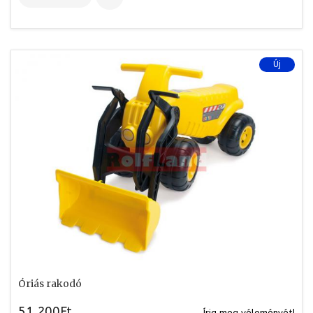
Új
Óriás rakodó
51.200Ft
Írja meg véleményét!