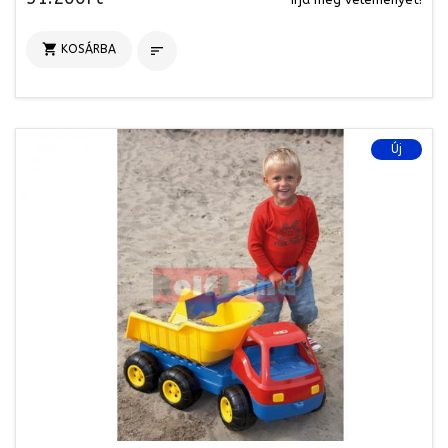

KOSÁRBA

Új