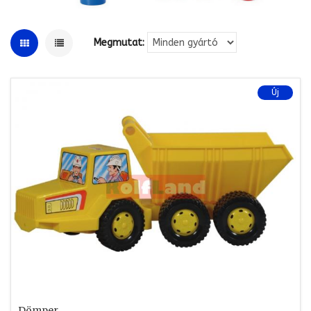
Megmutat:
Új
Dömper