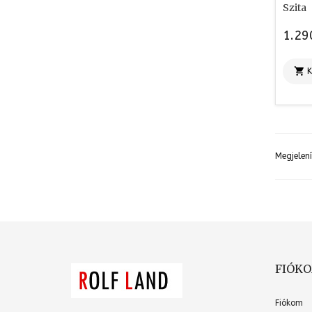
Szita
1.29

Megjelen
FIÓK
Fiókom