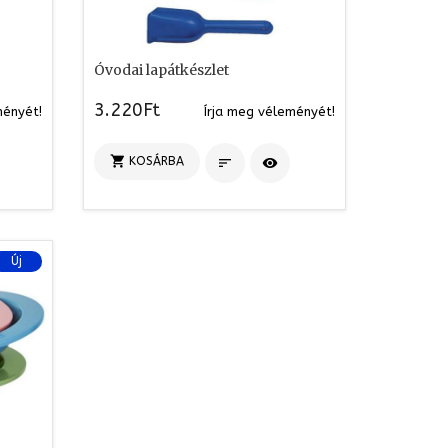
Óvodai lapátkészlet
3.220Ft
ményét!
Írja meg véleményét!

KOSÁRBA


Új