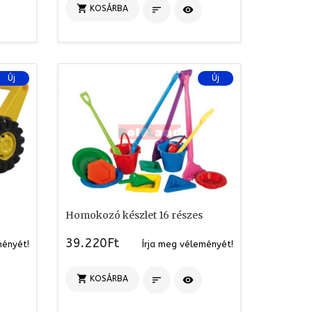

KOSÁRBA


Új
Új
Homokozó készlet 16 részes
39.220Ft
ményét!
Írja meg véleményét!

KOSÁRBA

