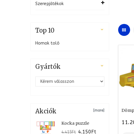
Szerepjátékok
Top 10

Homok toló
Gyártók

Akciók
Dömp
[more]
11.2
Kocka puzzle
4.150Ft
4.415Ft