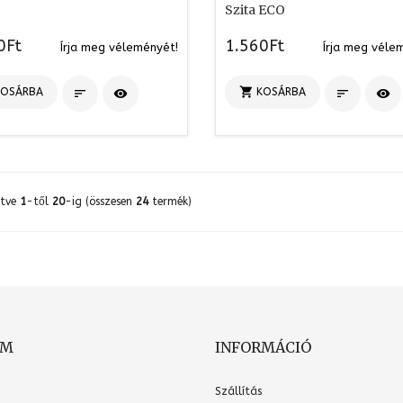
Szita ECO
0Ft
1.560Ft
Írja meg véleményét!
Írja meg véle

KOSÁRBA
KOSÁRBA




ítve
1
-től
20
-ig (összesen
24
termék)
OM
INFORMÁCIÓ
Szállítás