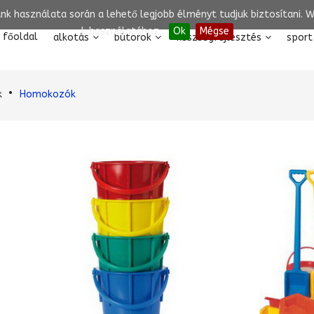
unk használata során a lehető legjobb élményt tudjuk biztosítani.
k használatához..
Ok
Mégse
főoldal
alkotás
bútorok
készségfejlesztés
sport
k
Homokozók