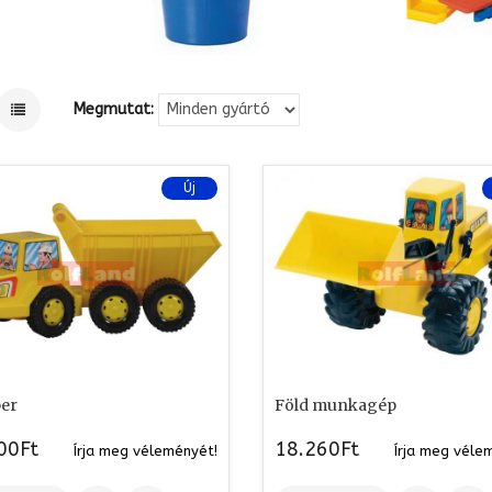
Megmutat:
Új
er
Föld munkagép
00Ft
18.260Ft
Írja meg véleményét!
Írja meg véle