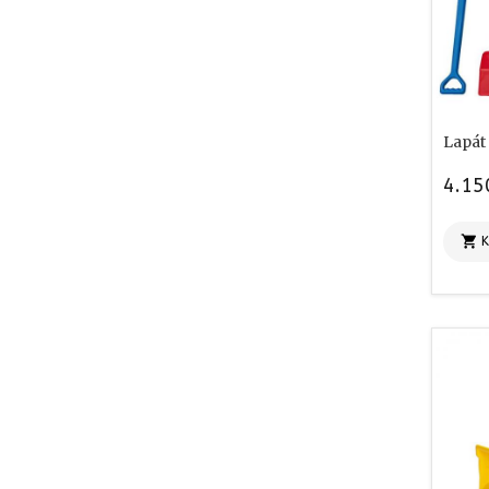
Lapát
4.15
