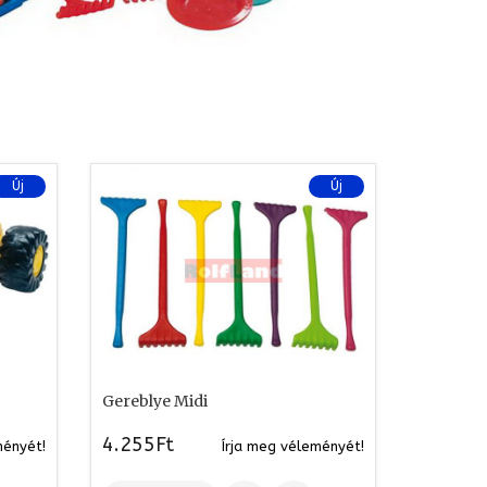
Új
Új
Gereblye Midi
4.255Ft
ményét!
Írja meg véleményét!