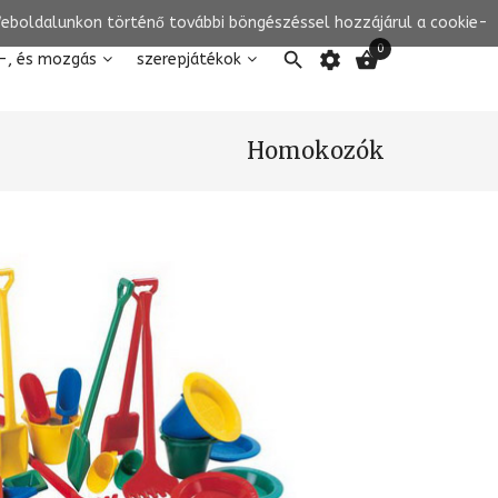
 Weboldalunkon történő további böngészéssel hozzájárul a cookie-
0

settings

-, és mozgás
szerepjátékok
Homokozók