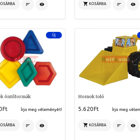

KOSÁRBA
KOSÁRBA




Új
k öntőformák
Homok toló
0Ft
5.620Ft
Írja meg véleményét!
Írja meg véle

KOSÁRBA
KOSÁRBA



