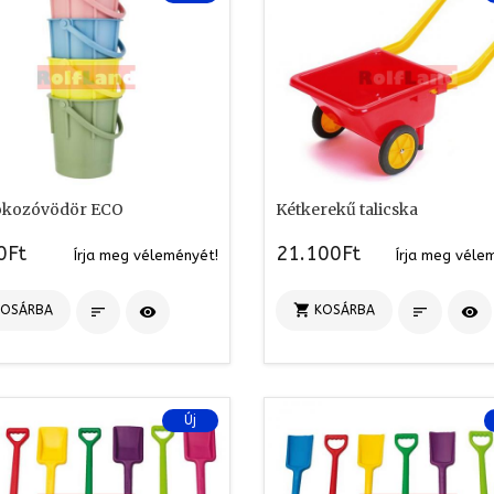
kozóvödör ECO
Kétkerekű talicska
0Ft
21.100Ft
Írja meg véleményét!
Írja meg véle

KOSÁRBA
KOSÁRBA




Új