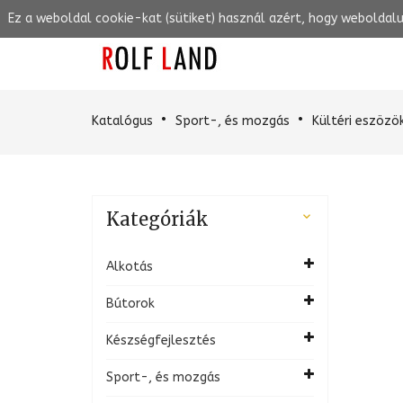
Ez a weboldal cookie-kat (sütiket) használ azért, hogy weboldal
Katalógus
Sport-, és mozgás
Kültéri eszözö
Kategóriák

Alkotás
Bútorok
Készségfejlesztés
Sport-, és mozgás