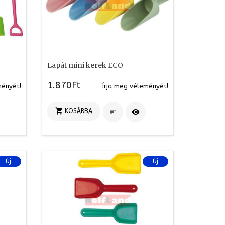
Lapát mini kerek ECO
1.870Ft
ményét!
Írja meg véleményét!

KOSÁRBA


Új
Új