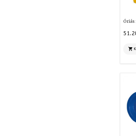
Óriás
51.2
