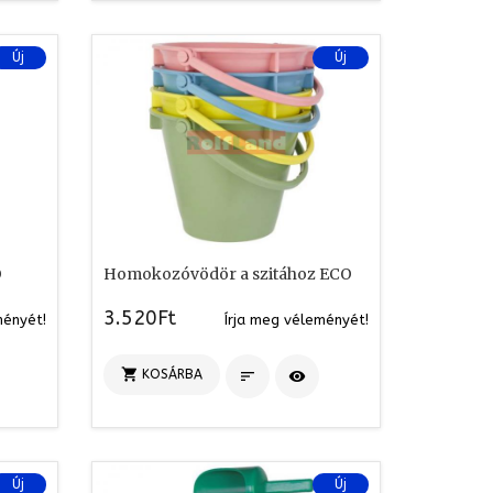
Új
Új
O
Homokozóvödör a szitához ECO
3.520Ft
ményét!
Írja meg véleményét!

KOSÁRBA


Új
Új