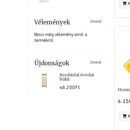

Vélemények
[more]
Nincs még vélemény erről a
termékről
Újdonságok
[more]
Bordásfal óvodai
bükk
46.200Ft
Homo
4.15
