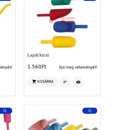
Lapát kicsi
1.560Ft
ményét!
Írja meg véleményét!

KOSÁRBA


Új
Új