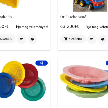
 rakodó
Óriás teherautó
00Ft
63.200Ft
Írja meg véleményét!
Írja meg véle

KOSÁRBA
KOSÁRBA




Új