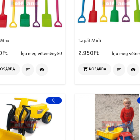
 Maxi
Lapát Midi
0Ft
2.950Ft
Írja meg véleményét!
Írja meg véle

KOSÁRBA
KOSÁRBA




Új