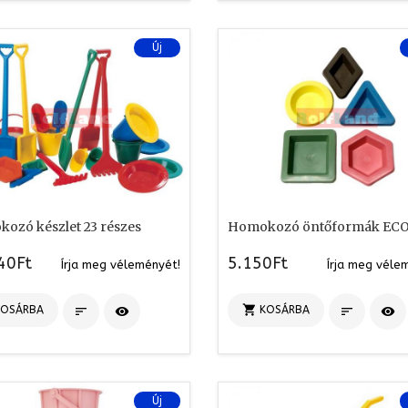
Új
ozó készlet 23 részes
Homokozó öntőformák EC
40Ft
5.150Ft
Írja meg véleményét!
Írja meg véle

KOSÁRBA
KOSÁRBA




Új