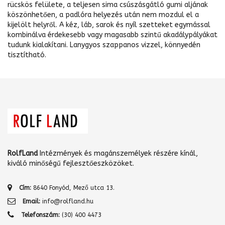
rücskös felülete, a teljesen sima csúszásgátló gumi aljának
köszönhetően, a padlóra helyezés után nem mozdul el a
kijelölt helyről. A kéz, láb, sarok és nyíl szetteket egymással
kombinálva érdekesebb vagy magasabb szintű akadálypályákat
tudunk kialakítani. Lanygyos szappanos vizzel, könnyedén
tisztítható.
RolfLand
Intézmények és magánszemélyek részére kínál,
kiváló minőségű fejlesztőeszközöket.
Cím:
8640 Fonyód, Mező utca 13.
Email:
info@rolfland.hu
Telefonszám:
(30) 400 4473