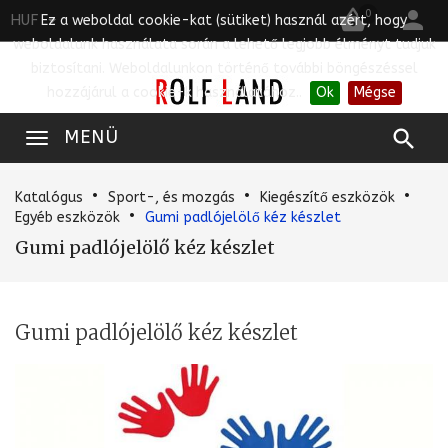


0
HUF
Ez a weboldal cookie-kat (sütiket) használ azért, hogy
weboldalunk használata során a lehető legjobb élményt tudjuk
biztosítani. Weboldalunkon történő további böngészéssel
hozzájárul a cookie-k használatához..
Ok
Mégse

MENÜ
Katalógus
Sport-, és mozgás
Kiegészítő eszközök
Egyéb eszközök
Gumi padlójelölő kéz készlet
Gumi padlójelölő kéz készlet
Gumi padlójelölő kéz készlet