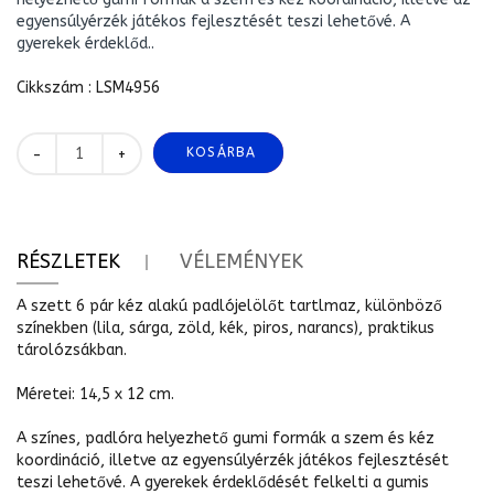
egyensúlyérzék játékos fejlesztését teszi lehetővé. A
gyerekek érdeklőd..
Cikkszám : LSM4956
KOSÁRBA
+
-
RÉSZLETEK
VÉLEMÉNYEK
A szett 6 pár kéz alakú padlójelölőt tartlmaz, különböző
színekben (lila, sárga, zöld, kék, piros, narancs), praktikus
tárolózsákban.
Méretei: 14,5 x 12 cm.
A színes, padlóra helyezhető gumi formák a szem és kéz
koordináció, illetve az egyensúlyérzék játékos fejlesztését
teszi lehetővé. A gyerekek érdeklődését felkelti a gumis