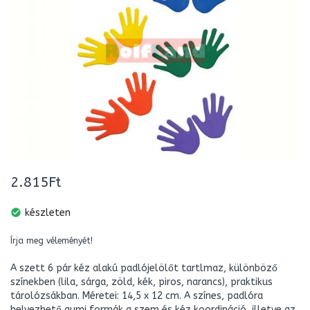
2.815Ft
check_circle
készleten
Írja meg véleményét!
A szett 6 pár kéz alakú padlójelölőt tartlmaz, különböző
színekben (lila, sárga, zöld, kék, piros, narancs), praktikus
tárolózsákban. Méretei: 14,5 x 12 cm. A színes, padlóra
helyezhető gumi formák a szem és kéz koordináció, illetve az