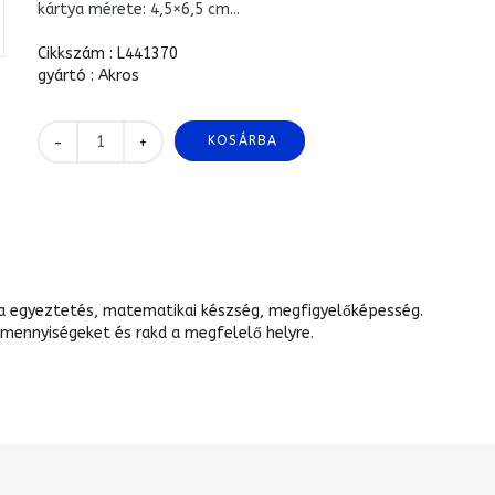
kártya mérete: 4,5×6,5 cm...
Cikkszám : L441370
gyártó : Akros
KOSÁRBA
+
-
rma egyeztetés, matematikai készség, megfigyelőképesség.
 mennyiségeket és rakd a megfelelő helyre.