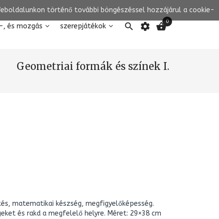
 Weboldalunkon történő további böngészéssel hozzájárul a cookie-
0

settings

-, és mozgás
szerepjátékok
Geometriai formák és színek I.
etés, matematikai készség, megfigyelőképesség.
eket és rakd a megfelelő helyre. Méret: 29×38 cm