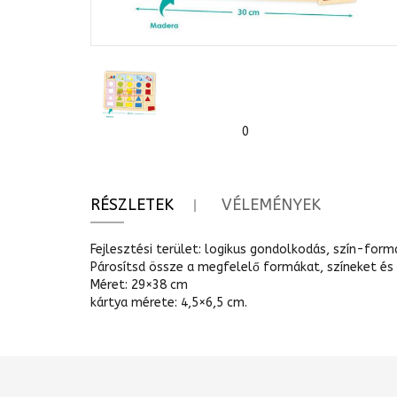
0
RÉSZLETEK
VÉLEMÉNYEK
Fejlesztési terület: logikus gondolkodás, szín-fo
Párosítsd össze a megfelelő formákat, színeket és
Méret: 29×38 cm
kártya mérete: 4,5×6,5 cm.