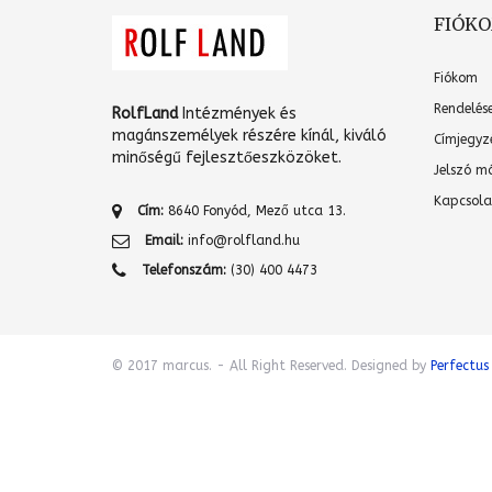
FIÓK
Fiókom
Rendelés
RolfLand
Intézmények és
magánszemélyek részére kínál, kiváló
Címjegyz
minőségű fejlesztőeszközöket.
Jelszó m
Kapcsola
Cím:
8640 Fonyód, Mező utca 13.
Email:
info@rolfland.hu
Telefonszám:
(30) 400 4473
© 2017 marcus. - All Right Reserved. Designed by
Perfectus