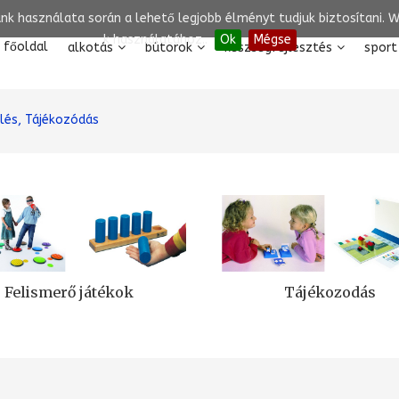
unk használata során a lehető legjobb élményt tudjuk biztosítani.
k használatához..
Ok
Mégse
főoldal
alkotás
bútorok
készségfejlesztés
sport
elés, Tájékozódás
Felismerő játékok
Tájékozodás