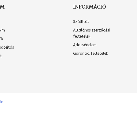
OM
INFORMÁCIÓ
Szállítás
eim
Általános szerződési
feltételek
ék
Adatvédelem
ódosítás
Garancia feltételek
t
 Inc