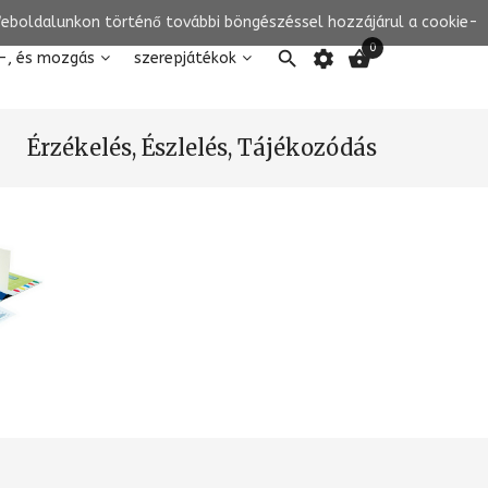
 Weboldalunkon történő további böngészéssel hozzájárul a cookie-
0

settings

-, és mozgás
szerepjátékok
Érzékelés, Észlelés, Tájékozódás