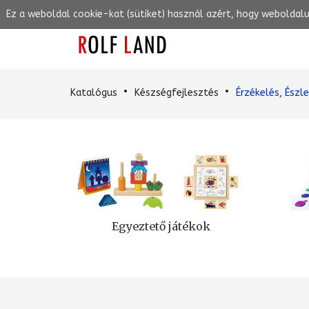
Ez a weboldal cookie-kat (sütiket) használ azért, hogy weboldal
Katalógus
Készségfejlesztés
Érzékelés, Észl
Egyeztető játékok