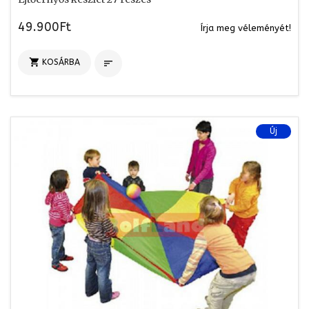
49.900Ft
Írja meg véleményét!

KOSÁRBA

Új