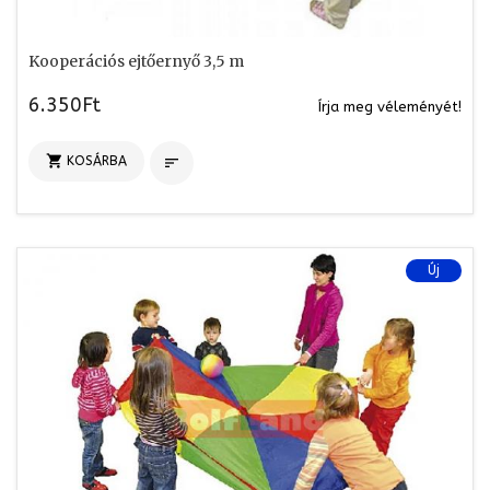
Kooperációs ejtőernyő 3,5 m
6.350Ft
Írja meg véleményét!

KOSÁRBA

Új