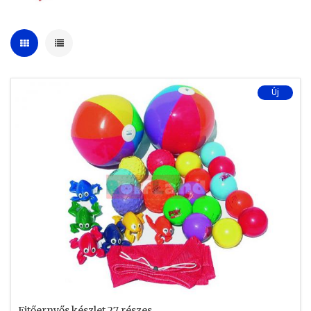
Új
Ejtőernyős készlet 27 részes