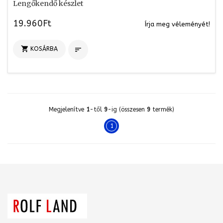
Lengőkendő készlet
19.960Ft
Írja meg véleményét!

KOSÁRBA

Megjelenítve
1
-től
9
-ig (összesen
9
termék)
1