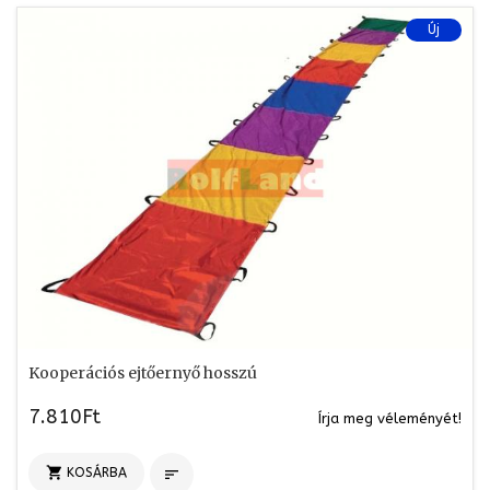
Új
Kooperációs ejtőernyő hosszú
7.810Ft
Írja meg véleményét!

KOSÁRBA
