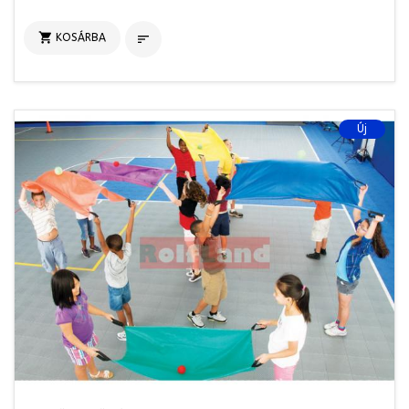

KOSÁRBA

Új