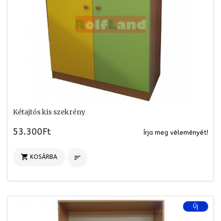
Kétajtós kis szekrény
53.300Ft
Írja meg véleményét!

KOSÁRBA

Új