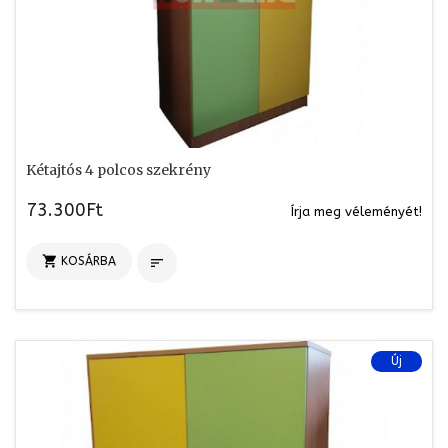
Kétajtós 4 polcos szekrény
73.300Ft
Írja meg véleményét!

KOSÁRBA

Új