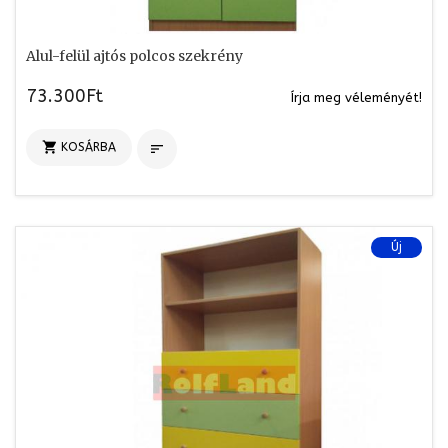
Alul-felül ajtós polcos szekrény
73.300Ft
Írja meg véleményét!

KOSÁRBA

Új