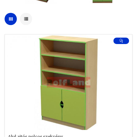
Új
Alul ajtós polcos szekrény