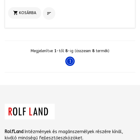

KOSÁRBA

Megjelenítve
1
-től
8
-ig (összesen
8
termék)
1
RolfLand
Intézmények és magánszemélyek részére kínál,
kiváló minőségű fejlesztőeszközöket.