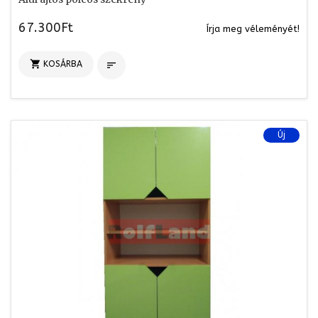
67.300Ft
Írja meg véleményét!

KOSÁRBA

Új