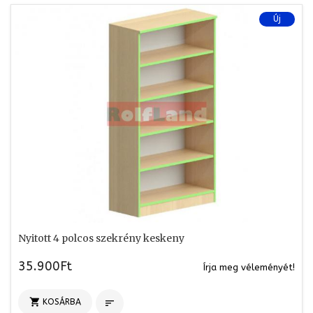
Új
Nyitott 4 polcos szekrény keskeny
35.900Ft
Írja meg véleményét!

KOSÁRBA
