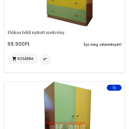
Fiókos felül nyitott szekrény
99.900Ft
Írja meg véleményét!

KOSÁRBA

Új