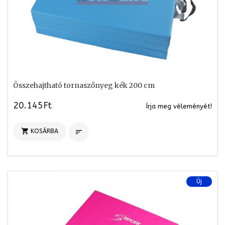
Összehajtható tornaszőnyeg kék 200 cm
20.145Ft
Írja meg véleményét!

KOSÁRBA

Új