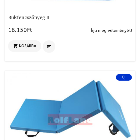
Bukfencszőnyeg II.
18.150Ft
Írja meg véleményét!

KOSÁRBA

Új