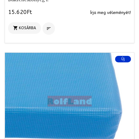
15.620Ft
Írja meg véleményét!

KOSÁRBA

Új