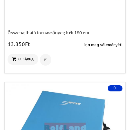
Összehajtható tornaszőnyeg kék 180 cm
13.350Ft
Írja meg véleményét!

KOSÁRBA

Új