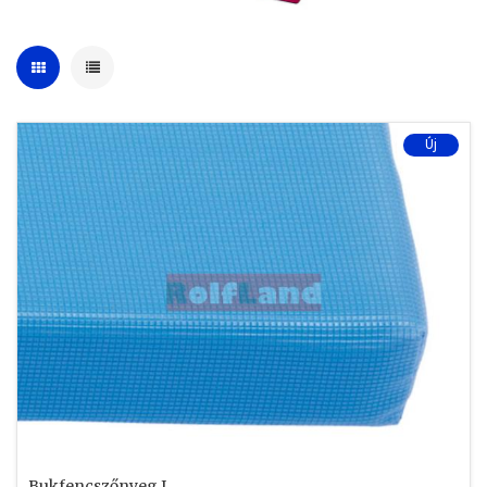
Új
Bukfencszőnyeg I.