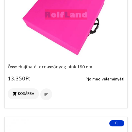
Összehajtható tornaszőnyeg pink 180 cm
13.350Ft
Írja meg véleményét!

KOSÁRBA

Új