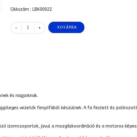
Cikkszám : LBK00022
KOSÁRBA
+
-
iknek és nagyoknak.
üggőleges vezetők fenyőfából készülnek. A fa festett és polírozot
öző izomcsoportok, javul a mozgáskoordináció és a motoros képess