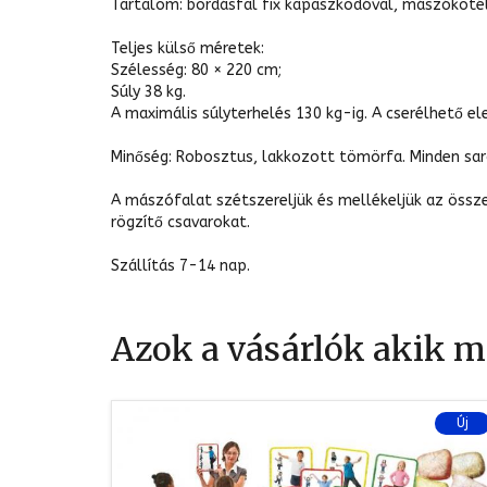
Tartalom: bordásfal fix kapaszkodóval, mászókötél,
Teljes külső méretek:
Szélesség: 80 × 220 cm;
Súly 38 kg.
A maximális súlyterhelés 130 kg-ig. A cserélhető e
Minőség: Robosztus, lakkozott tömörfa. Minden sarok
A mászófalat szétszereljük és mellékeljük az össze
rögzítő csavarokat.
Szállítás 7-14 nap.
Azok a vásárlók akik me
Új