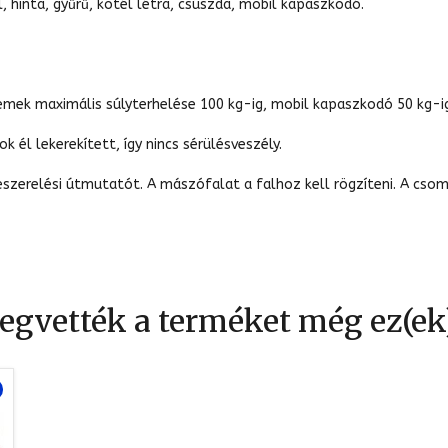
 hinta, gyűrű, kötél létra, csúszda, mobil kapaszkodó.
lemek maximális súlyterhelése 100 kg-ig, mobil kapaszkodó 50 kg-i
 él lekerekített, így nincs sérülésveszély.
szerelési útmutatót. A mászófalat a falhoz kell rögzíteni. A csom
gvették a terméket még ez(ek)t