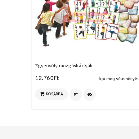
Egyensúly mozgáskártyák
12.760Ft
Írja meg véleményét

KOSÁRBA

