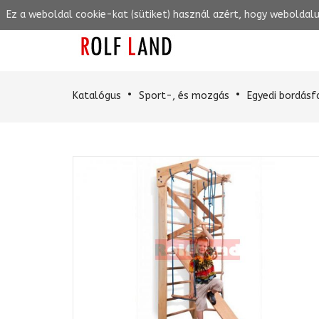
Ez a weboldal cookie-kat (sütiket) használ azért, hogy weboldal
Katalógus
Sport-, és mozgás
Egyedi bordásf