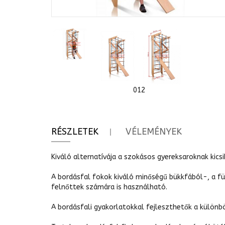
0
1
2
RÉSZLETEK
VÉLEMÉNYEK
Kiváló alternatívája a szokásos gyereksaroknak kics
A bordásfal fokok kiváló minőségű bükkfából-, a f
felnőttek számára is használható.
A bordásfali gyakorlatokkal fejleszthetők a különb