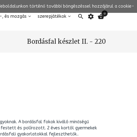
 Weboldalunkon történő további böngészéssel hozzájárul a cookie-
0

settings

-, és mozgás
szerepjátékok
Bordásfal készlet II. - 220
agyoknak. A bordásfal fokok kiváló minőségű
festett és polírozott. 2 éves kortól gyermekek
dásfali gyakorlatokkal fejleszthetők..