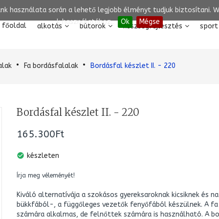
unk használata során a lehető legjobb élményt tudjuk biztosítani.
k használatához..
Ok
Mégse
főoldal
alkotás
bútorok
készségfejlesztés
sport
alak
Fa bordásfalalak
Bordásfal készlet II. - 220
Bordásfal készlet II. - 220
165.300Ft
check_circle
készleten
Írja meg véleményét!
Kiváló alternatívája a szokásos gyereksaroknak kicsiknek és n
bükkfából-, a függőleges vezetők fenyőfából készülnek. A fa 
számára alkalmas, de felnőttek számára is használható. A bor