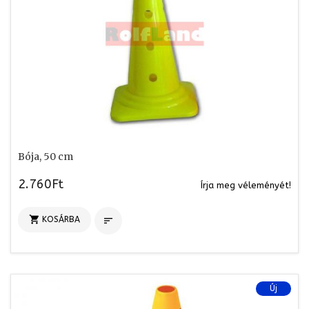
Bója, 50 cm
2.760Ft
Írja meg véleményét!

KOSÁRBA

Új