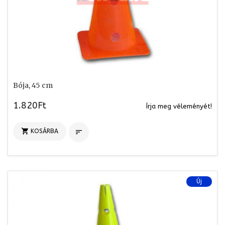
Bója, 45 cm
1.820Ft
Írja meg véleményét!

KOSÁRBA

Új