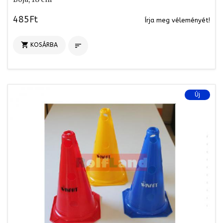
485Ft
Írja meg véleményét!

KOSÁRBA

Új