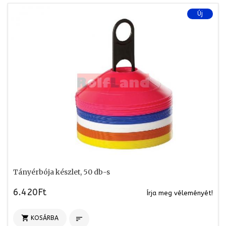
Új
Tányérbója készlet, 50 db-s
6.420Ft
Írja meg véleményét!

KOSÁRBA
