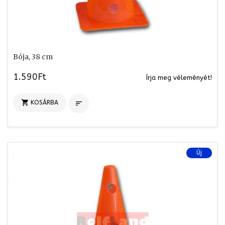
Bója, 38 cm
1.590Ft
Írja meg véleményét!

KOSÁRBA

Új