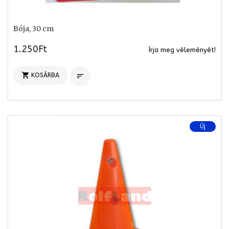
Bója, 30 cm
1.250Ft
Írja meg véleményét!

KOSÁRBA

Új