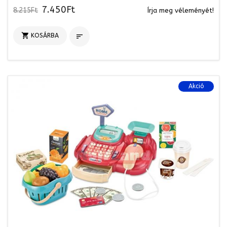
7.450Ft
8.215Ft
Írja meg véleményét!

KOSÁRBA

Akció