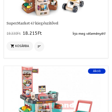
SuperMarket 47 kiegészítővel
18.215Ft
19.330Ft
Írja meg véleményét!

KOSÁRBA

Akció