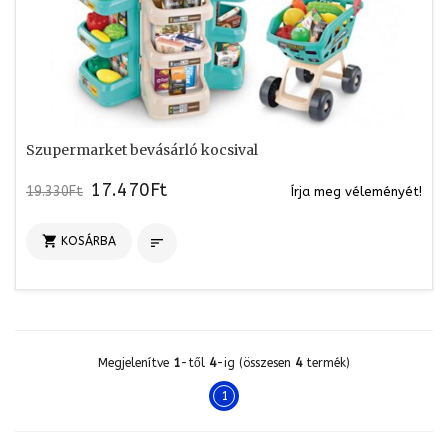
Szupermarket bevásárló kocsival
17.470Ft
19.330Ft
Írja meg véleményét!

KOSÁRBA

Megjelenítve
1
-től
4
-ig (összesen
4
termék)
1