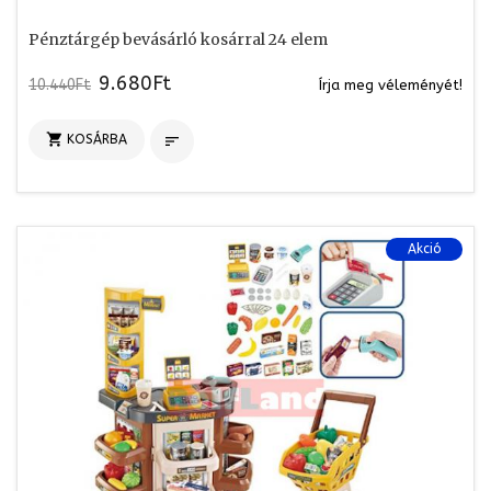
Pénztárgép bevásárló kosárral 24 elem
9.680Ft
10.440Ft
Írja meg véleményét!

KOSÁRBA

Akció