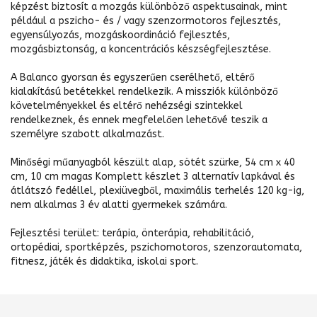
képzést biztosít a mozgás különböző aspektusainak, mint
például a pszicho- és / vagy szenzormotoros fejlesztés,
egyensúlyozás, mozgáskoordináció fejlesztés,
mozgásbiztonság, a koncentrációs készségfejlesztése.
A Balanco gyorsan és egyszerűen cserélhető, eltérő
kialakítású betétekkel rendelkezik. A missziók különböző
követelményekkel és eltérő nehézségi szintekkel
rendelkeznek, és ennek megfelelően lehetővé teszik a
személyre szabott alkalmazást.
Minőségi műanyagból készült alap, sötét szürke, 54 cm x 40
cm, 10 cm magas Komplett készlet 3 alternatív lapkával és
átlátszó fedéllel, plexiüvegből, maximális terhelés 120 kg-ig,
nem alkalmas 3 év alatti gyermekek számára.
Fejlesztési terület: terápia, önterápia, rehabilitáció,
ortopédiai, sportképzés, pszichomotoros, szenzorautomata,
fitnesz, játék és didaktika, iskolai sport.