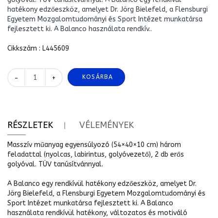
hatékony edzőeszköz, amelyet Dr. Jörg Bielefeld, a Flensburgi
Egyetem Mozgalomtudományi és Sport Intézet munkatársa
fejlesztett ki. A Balanco használata rendkív..
Cikkszám : L445609
KOSÁRBA
+
-
RÉSZLETEK
VÉLEMÉNYEK
Masszív műanyag egyensúlyozó (54×40×10 cm) három
feladattal (nyolcas, labirintus, golyóvezető), 2 db erős
golyóval. TÜV tanúsítvánnyal.
A Balanco egy rendkívül hatékony edzőeszköz, amelyet Dr.
Jörg Bielefeld, a Flensburgi Egyetem Mozgalomtudományi és
Sport Intézet munkatársa fejlesztett ki. A Balanco
használata rendkívül hatékony, változatos és motiváló