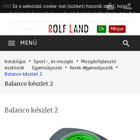


0
HUF
Ez a weboldal cookie-kat (sütiket) használ azért, hogy
weboldalunk használata során a lehető legjobb élményt tudjuk
biztosítani. Weboldalunkon történő további böngészéssel
hozzájárul a cookie-k használatához..
Ok
Mégse

MENÜ
Katalógus
Sport-, és mozgás
Mozgásfejlesztő
eszközök
Egyensúlyozás
Kerek egyensúlyozók
Balanco készlet 2
Balanco készlet 2
Balanco készlet 2