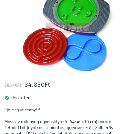
34.830Ft
38.440Ft
check_circle
készleten
Írja meg véleményét!
Masszív műanyag egyensúlyozó (54×40×10 cm) három
feladattal (nyolcas, labirintus, golyóvezető), 2 db erős
golyóval. TÜV tanúsítvánnyal. A Balanco egy rendkívül