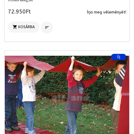
72.950Ft
Írja meg véleményét!

KOSÁRBA

Új