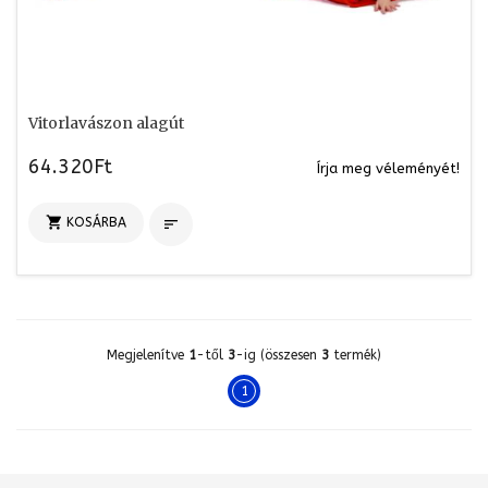
Vitorlavászon alagút
64.320Ft
Írja meg véleményét!

KOSÁRBA

Megjelenítve
1
-től
3
-ig (összesen
3
termék)
1