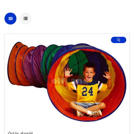
Új
Óriás alagút