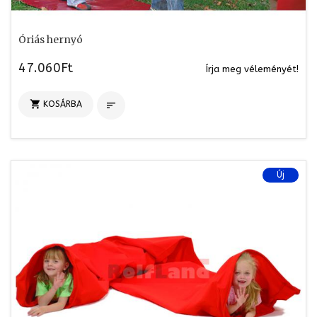
Óriás hernyó
47.060Ft
Írja meg véleményét!

KOSÁRBA

Új