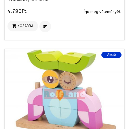
4.790Ft
Írja meg véleményét!

KOSÁRBA

Akció