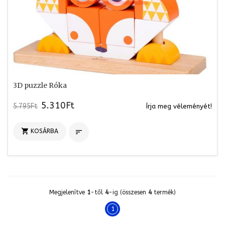
3D puzzle Róka
5.310Ft
5.795Ft
Írja meg véleményét!

KOSÁRBA

Megjelenítve
1
-től
4
-ig (összesen
4
termék)
1