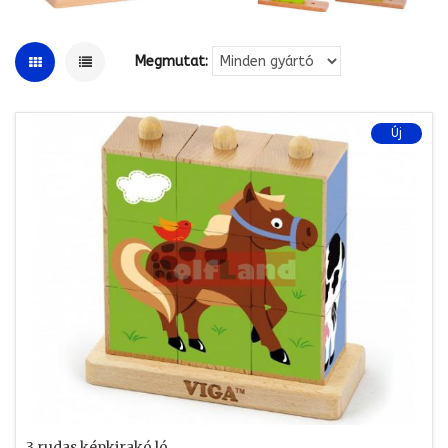
Megmutat:
Új
3 rudas képkirakó ló