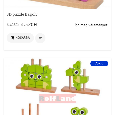
3D puzzle Bagoly
4.520Ft
6.495Ft
Írja meg véleményét!

KOSÁRBA

Akció