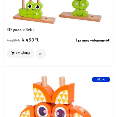
3D puzzle Béka
4.430Ft
4.720Ft
Írja meg véleményét!

KOSÁRBA

Akció