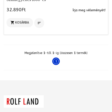
32.890Ft
Írja meg véleményét!

KOSÁRBA

Megjelenítve
1
-től
1
-ig (összesen
1
termék)
1