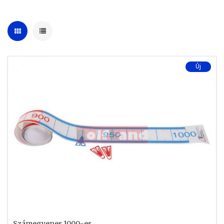
Új
Számegyenes 1000-es